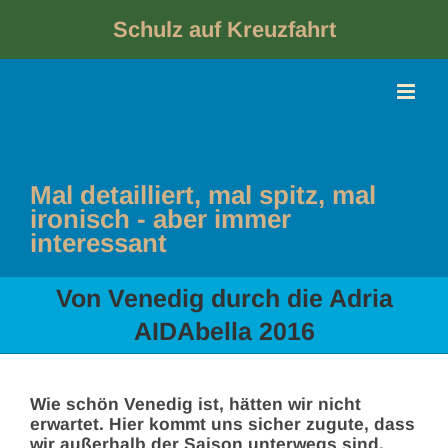
Skip
to
Schulz auf Kreuzfahrt
content
Mal detailliert, mal spitz, mal
ironisch - aber immer
interessant
Von Venedig durch die Adria
AIDAbella 2016
Wie schön Venedig ist, hätten wir nicht
erwartet. Hier kommt uns sicher zugute, dass
wir außerhalb der Saison unterwegs sind.