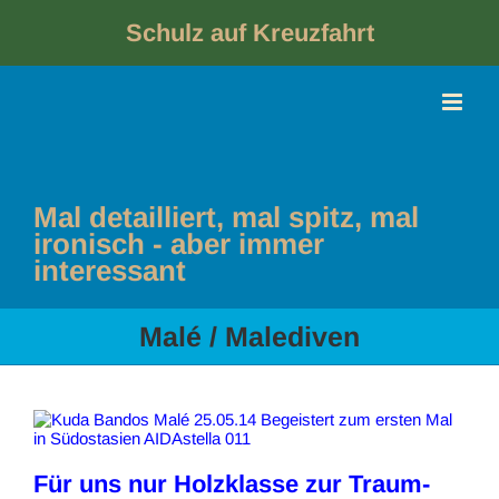
Skip
to
Schulz auf Kreuzfahrt
content
Mal detailliert, mal spitz, mal
ironisch - aber immer
interessant
Malé / Malediven
Für uns nur Holzklasse zur Traum-