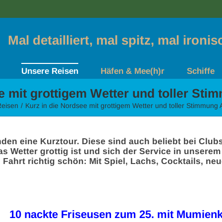
Mal detailliert, mal spitz, mal ironi
Unsere Reisen
Häfen & Mee(h)r
Schiffe
e mit grottigem Wetter und toller St
Reisen
Kurz in die Nordsee mit grottigem Wetter und toller Stimmung
unden eine Kurztour. Diese sind auch beliebt bei Clu
s Wetter grottig ist und sich der Service in unsere
 Fahrt richtig schön: Mit Spiel, Lachs, Cocktails, 
10 nackte Friseusen zum 25. mit Mumienk