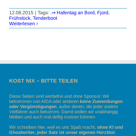
12.08.2015
|
Tags:
.⇒ Hafentag an Bord
,
Fjord
,
Frühstück
,
Tenderboot
Weiterlesen
KOST NIX – BITTE TEILEN
Diese Seiten sind werbefrei und ohne Sponsor. Wir
bekommen von AIDA oder anderen
keine Zuwendungen
oder Vergünstigungen
, außer denen, die jeder andere
Vielfahrer auch bekommt. Damit wollen wir unabhängig
bleiben und auch mal deftig motzen können.
Wir schreiben hier, weil es uns Spaß macht,
ohne KI und
Ghostwriter, jeder Satz ist unser eigenes Herzblut
.