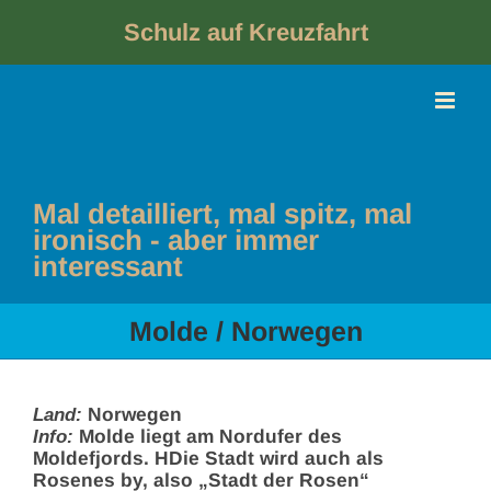
Skip
to
Schulz auf Kreuzfahrt
content
Mal detailliert, mal spitz, mal
ironisch - aber immer
interessant
Molde / Norwegen
Land:
Norwegen
Info:
Molde liegt am Nordufer des
Moldefjords. HDie Stadt wird auch als
Rosenes by, also „Stadt der Rosen“