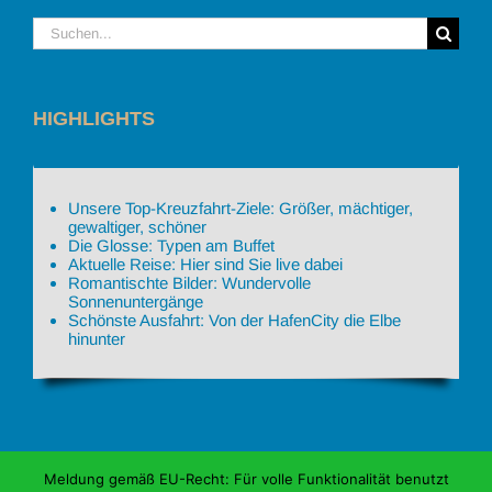
Suche
nach:
HIGHLIGHTS
Unsere Top-Kreuzfahrt-Ziele: Größer, mächtiger,
gewaltiger, schöner
Die Glosse: Typen am Buffet
Aktuelle Reise: Hier sind Sie live dabei
Romantischte Bilder: Wundervolle
Sonnenuntergänge
Schönste Ausfahrt: Von der HafenCity die Elbe
hinunter
Meldung gemäß EU-Recht: Für volle Funktionalität benutzt