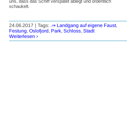
uns, dass das Schiff verspätet ablegt und ordentlich
schaukelt.
24.06.2017
|
Tags:
.⇒ Landgang auf eigene Faust
,
Festung
,
Oslofjord
,
Park
,
Schloss
,
Stadt
Weiterlesen