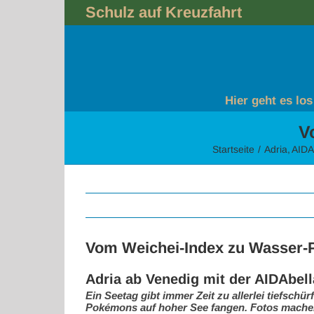
Skip
Schulz auf Kreuzfahrt
to
content
Hier geht es los
V
Startseite
Adria
AIDA
Vom Weichei-Index zu Wasser
Adria ab Venedig mit der AIDAbell
Ein Seetag gibt immer Zeit zu allerlei tiefsc
Pokémons auf hoher See fangen. Fotos machen,