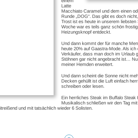
einem
Latte
Macchiato Caramel und dem einen oder
Runde „DOG“. Das gibt es doch nicht,
Trost ist es heute in unserem liebste
Woche war es teils ganz schön frostig
Heizungsknopf entdeckt.
Und dann kommt der für manche Mensc
heute 20% auf Gaastra-Mode. Als ich 
Verkäufer, dass man doch im Urlaub g
Stöhnen gar nicht angebracht ist… Nun
meiner Hemden erweitert.
Und dann scheint die Sonne nicht mehr
Decken gehüllt ist die Luft einfach he
schreiben oder lesen.
Ein herrliches Steak im Buffalo Stea
Musikalisch schließen wir den Tag mit
itreißend und mit tatsächlich wieder 6 Solisten.