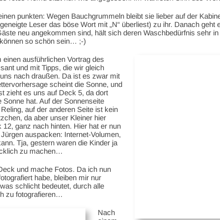
einen punkten: Wegen Bauchgrummeln bleibt sie lieber auf der Kabine
er geneigte Leser das böse Wort mit „N“ überliest) zu ihr. Danach geht
 Gäste neu angekommen sind, hält sich deren Waschbedürfnis sehr in
können so schön sein… ;-)
 einen ausführlichen Vortrag des
ant und mit Tipps, die wir gleich
uns nach draußen. Da ist es zwar mit
ttervorhersage scheint die Sonne, und
 zieht es uns auf Deck 5, da dort
ne Sonne hat. Auf der Sonnenseite
eling, auf der anderen Seite ist kein
zchen, da aber unser Kleiner hier
12, ganz nach hinten. Hier hat er nun
Jürgen auspacken: Internet-Volumen,
nn. Tja, gestern waren die Kinder ja
glücklich zu machen…
 Deck und mache Fotos. Da ich nun
otografiert habe, bleiben mir nur
was schlicht bedeutet, durch alle
h zu fotografieren…
Nach