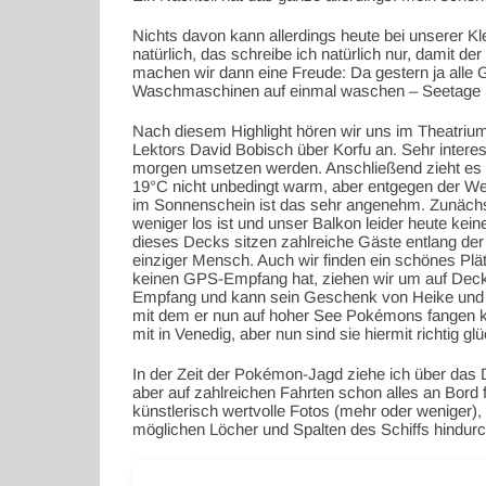
Nichts davon kann allerdings heute bei unserer Kl
natürlich, das schreibe ich natürlich nur, damit d
machen wir dann eine Freude: Da gestern ja alle
Waschmaschinen auf einmal waschen – Seetage 
Nach diesem Highlight hören wir uns im Theatrium
Lektors David Bobisch über Korfu an. Sehr interess
morgen umsetzen werden. Anschließend zieht es 
19°C nicht unbedingt warm, aber entgegen der We
im Sonnenschein ist das sehr angenehm. Zunächst
weniger los ist und unser Balkon leider heute kei
dieses Decks sitzen zahlreiche Gäste entlang der R
einziger Mensch. Auch wir finden ein schönes Plät
keinen GPS-Empfang hat, ziehen wir um auf Deck 
Empfang und kann sein Geschenk von Heike und 
mit dem er nun auf hoher See Pokémons fangen ka
mit in Venedig, aber nun sind sie hiermit richtig 
In der Zeit der Pokémon-Jagd ziehe ich über das
aber auf zahlreichen Fahrten schon alles an Bord f
künstlerisch wertvolle Fotos (mehr oder weniger), 
möglichen Löcher und Spalten des Schiffs hindurc