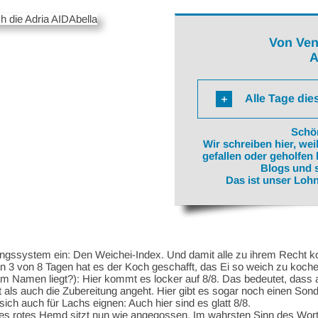
Von Ven
A
Alle Tage die
Schön
Wir schreiben hier, we
gefallen oder geholfen 
Blogs und s
Das ist unser Lohn 
ngssystem ein: Den Weichei-Index. Und damit alle zu ihrem Recht 
 an 3 von 8 Tagen hat es der Koch geschafft, das Ei so weich zu koch
am Namen liegt?): Hier kommt es locker auf 8/8. Das bedeutet, dass
 als auch die Zubereitung angeht. Hier gibt es sogar noch einen Sond
ich auch für Lachs eignen: Auch hier sind es glatt 8/8.
önes rotes Hemd sitzt nun wie angegossen. Im wahrsten Sinn des Wo