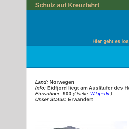
Skip
Schulz auf Kreuzfahrt
to
content
Hier geht es los
Land:
Norwegen
Info:
Eidfjord liegt am Ausläufer des H
Einwohner:
900
(Quelle:
Wikipedia
)
Unser Status:
Erwandert