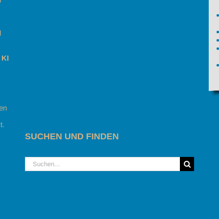
l
 KI
gen
t.
SUCHEN UND FINDEN
Suche
nach: