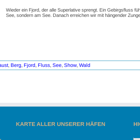
Wieder ein Fjord, der alle Superlative sprengt. Ein Gebirgsfluss fü
See, sondern am See. Danach erreichen wir mit hängender Zunge 
aust
,
Berg
,
Fjord
,
Fluss
,
See
,
Show
,
Wald
KARTE ALLER UNSERER HÄFEN
H
r