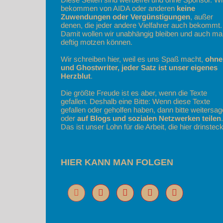
bekommen von AIDA oder anderen
keine
Zuwendungen oder Vergünstigungen
, außer
denen, die jeder andere Vielfahrer auch bekommt.
Damit wollen wir unabhängig bleiben und auch ma
deftig motzen können.
Wir schreiben hier, weil es uns Spaß macht,
ohne
und Ghostwriter, jeder Satz ist unser eigenes
Herzblut
.
Die größte Freude ist es aber, wenn die Texte
gefallen. Deshalb eine Bitte: Wenn diese Texte
gefallen oder geholfen haben, dann bitte weitersa
oder
auf Blogs und sozialen Netzwerken teilen
.
Das ist unser Lohn für die Arbeit, die hier drinsteck
HIER KANN MAN FOLGEN