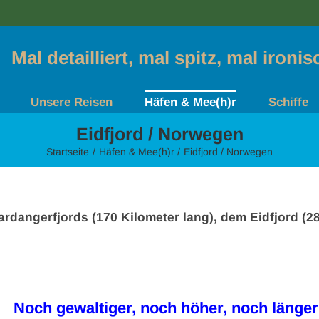
Mal detailliert, mal spitz, mal ironi
Unsere Reisen
Häfen & Mee(h)r
Schiffe
Eidfjord / Norwegen
Startseite
Häfen & Mee(h)r
Eidfjord / Norwegen
ardangerfjords (170 Kilometer lang), dem Eidfjord (28
Noch gewaltiger, noch höher, noch länger