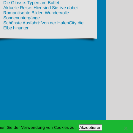
Die Glosse: Typen am Buffet
Aktuelle Reise: Hier sind Sie live dabei
Romantischte Bilder: Wundervolle
Sonnenuntergänge
Schönste Ausfahrt: Von der HafenCity die
Elbe hinunter
mmen Sie der Verwendung von Cookies zu.
Akzeptieren
enschutz