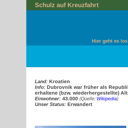
Skip
Schulz auf Kreuzfahrt
to
content
Hier geht es los
Land:
Kroatien
Info:
Dubrovnik war früher als Republik
erhaltene (bzw. wiederhergestellte) A
Einwohner:
43.000
(Quelle:
Wikipedia
)
Unser Status:
Erwandert