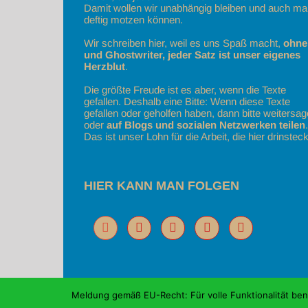
Damit wollen wir unabhängig bleiben und auch ma
deftig motzen können.
Wir schreiben hier, weil es uns Spaß macht,
ohne
und Ghostwriter, jeder Satz ist unser eigenes
Herzblut
.
Die größte Freude ist es aber, wenn die Texte
gefallen. Deshalb eine Bitte: Wenn diese Texte
gefallen oder geholfen haben, dann bitte weitersa
oder
auf Blogs und sozialen Netzwerken teilen
.
Das ist unser Lohn für die Arbeit, die hier drinsteck
HIER KANN MAN FOLGEN
Meldung gemäß EU-Recht: Für volle Funktionalität be
Copyright Susanne und Wolfgang Schulz | Schulz au