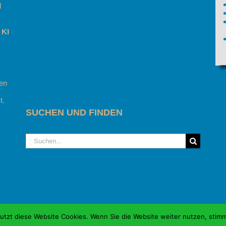
l
 KI
gen
t.
SUCHEN UND FINDEN
Suche
nach:
nutzt diese Website Cookies. Wenn Sie die Website weiter nutzen, sti
f Kreuzfahrt | Unsere ganz privaten Reiseberichte |
Impressum & Dat