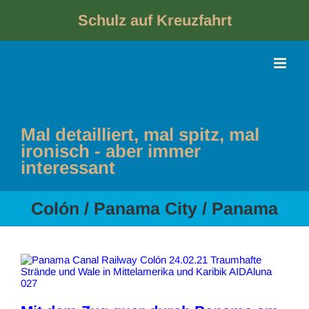
Skip
to
Schulz auf Kreuzfahrt
content
Mal detailliert, mal spitz, mal
ironisch - aber immer
interessant
Colón / Panama City / Panama