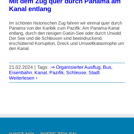
Mit dem Zug quer durch Panama am
Kanal entlang
Im schönen historischen Zug fahren wir einmal quer durch
Panama von der Karibik zum Pazifik: Am Panama-Kanal
entlang, durch den riesigen Gatún-See oder durch Urwald.
Der See und die Schleusen sind beeindruckend,
erschütternd Korruption, Dreck und Umweltkatastrophe um
den Kanal.
21.02.2024
|
Tags:
.⇒ Organisierter Ausflug
,
Bus
,
Eisenbahn
,
Kanal
,
Pazifik
,
Schleuse
,
Stadt
Weiterlesen