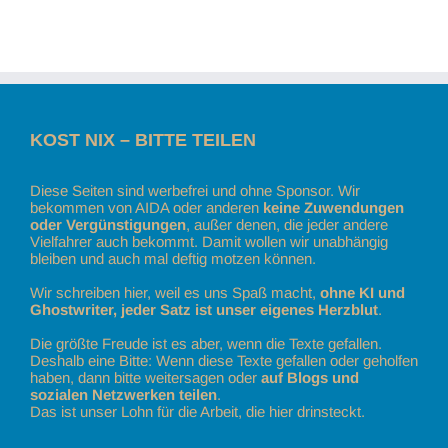
KOST NIX – BITTE TEILEN
Diese Seiten sind werbefrei und ohne Sponsor. Wir
bekommen von AIDA oder anderen
keine Zuwendungen
oder Vergünstigungen
, außer denen, die jeder andere
Vielfahrer auch bekommt. Damit wollen wir unabhängig
bleiben und auch mal deftig motzen können.
Wir schreiben hier, weil es uns Spaß macht,
ohne KI und
Ghostwriter, jeder Satz ist unser eigenes Herzblut
.
Die größte Freude ist es aber, wenn die Texte gefallen.
Deshalb eine Bitte: Wenn diese Texte gefallen oder geholfen
haben, dann bitte weitersagen oder
auf Blogs und
sozialen Netzwerken teilen
.
Das ist unser Lohn für die Arbeit, die hier drinsteckt.