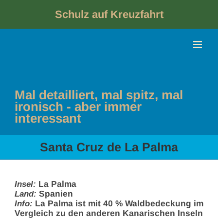
Skip
to
Schulz auf Kreuzfahrt
content
Mal detailliert, mal spitz, mal
ironisch - aber immer
interessant
Santa Cruz de La Palma
Insel:
La Palma
Land:
Spanien
Info:
La Palma ist mit 40 % Waldbedeckung im
Vergleich zu den anderen Kanarischen Inseln