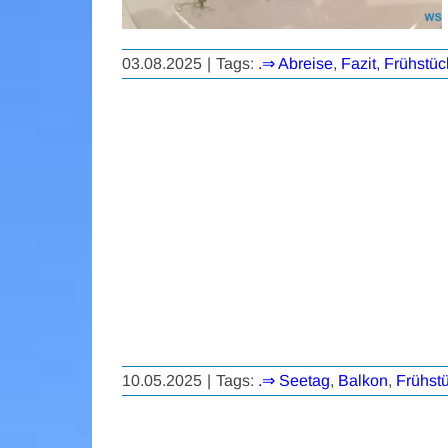
03.08.2025
|
Tags:
.⇒ Abreise
,
Fazit
,
Frühstüc
10.05.2025
|
Tags:
.⇒ Seetag
,
Balkon
,
Frühst