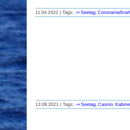
11.04.2022
|
Tags:
.⇒ Seetag
,
Coronamaßna
13.08.2021
|
Tags:
.⇒ Seetag
,
Casino
,
Kabine