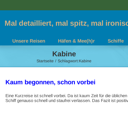
Mal detailliert, mal spitz, mal ironi
Unsere Reisen
Häfen & Mee(h)r
Schiffe
Kabine
Startseite
Schlagwort:
Kabine
Kaum begonnen, schon vorbei
Eine Kurzreise ist schnell vorbei. Da ist kaum Zeit für die übliche
Schiff genauso schnell und staufrei verlassen. Das Fazit ist positiv