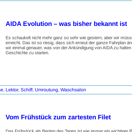
AIDA Evolution – was bisher bekannt ist
Es schaukelt nicht mehr ganz so sehr wie gestern, aber wir müs
erreicht. Das ist so riesig, dass sich erneut der ganze Fahrplan än
wir einmal genauer, was von der Ankündigung von AIDA zu halten
Geschichte zu starten.
ne
,
Lektor
,
Schiff
,
Umroutung
,
Waschsalon
Vom Frühstück zum zartesten Filet
Das Frühstück als Beginn des Tages ist wie immer ein wichtiger Pfe