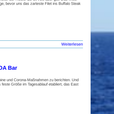
e, bevor uns das zarteste Filet ins Buffalo Steak
Weiterlesen
IDA Bar
 Kabine und Corona-Maßnahmen zu berichten. Und
ls feste Größe im Tagesablauf etabliert, das East