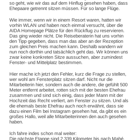
so geht, wie wir das auf dem Hinflug gesehen haben, dass
Ehepaare getrennt sitzen müssen. Für so lange Flüge.
Wie immer, wenn wir in einem Resort waren, hatten wir
vorhin WLAN und haben noch einmal versucht, über die
AIDA Homepage Plätze für den Rückflug zu reservieren.
Das ging wieder nicht. Die Reiseberaterin hat uns vorhin
den Tipp gegeben, dass man das aber an der Rezeption
zum gleichen Preis machen kann. Deshalb wandern wir
nun noch dorthin und tatsächlich geht das. Wir können uns
zwar keine konkreten Sitze aussuchen, aber zumindest
Fenster- und Mittelplatz bestimmen.
Hier mache ich jetzt den Fehler, kurz die Frage zu stellen,
wer wohl am Fensterplatz sitzen darf. Nicht nur die
Mitarbeiterin hier, sondern auch die andere, die gefühlt 500
Meter entfernt arbeitet, rotten sich mit der besten Ehefrau
zusammen und sind sich einig, dass jeder Mann mit der
Hochzeit das Recht verliert, am Fenster zu sitzen. Und als
die ehemals beste Ehefrau auch noch erwähnt, dass sie
dazu einen Film bei Instagram gesehen hat, da gibt es ein
großes Hallo, weil alle Mitarbeiterinnen den auch gesehen
haben.
Ich fahre indes schon mal weiter:
Die nächste Etappe sind 2.339 Kilometer bis nach Mahé.