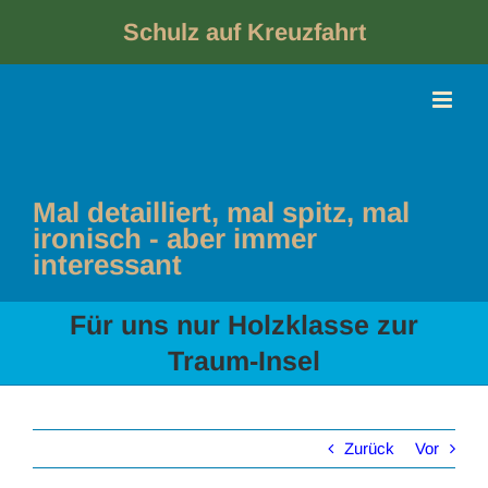
Skip
to
Schulz auf Kreuzfahrt
content
Mal detailliert, mal spitz, mal
ironisch - aber immer
interessant
Für uns nur Holzklasse zur
Traum-Insel
Zurück
Vor