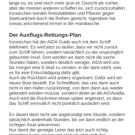
lange so, es sind noch mehr grün im Gesicht als vorher,
aber die meisten anderen schaffen es, sich zurückzuhalten.
Inzwischen werden Reisetabletten und Pflaster gegen
Seekrankheit durch die Reihen gereicht. Irgendwer hat
sowas anscheinend immer in der Handtasche.
Der Ausflugs-Rettungs-Plan
Inzwischen hat der AIDA Guide auch mit dem Schiff
telefoniert. Es wird jetzt so laufen, dass wir nicht zurück
zum Schiff fahren, sondern tatsächlich zu der ursprünglich
gebuchten Insel. Dort werden wir dann nicht die sechs
Stunden haben, sondern deutlich weniger, AIDA wird uns
bis morgen eine E-Mail zu senden, in der dann steht, was
es für eine Entschädigung dafür gibt.
Auch die Rückfahrt wird anders organisiert, Dafür wird ein
neues Boot bestellt. Ein Schnellboot, das uns dann auch
nicht in den Hafen zurückbringt, von dem dann aus wieder
getendert werden müsste, sondern direkt an die AIDAstella.
Auch wird die Rückreise etwas später angesetzt, so dass
das Schiff vermutlich nicht pünktlich auslaufen wird.
Es dauert dann nicht wie angekündigt eine Stunde, sondern
tatsächlich anderthalb Stunden, bis wir dann endlich an der
richtigen Insel ankommen.
Nur damit der geneigte Leser das jetzt auch richtig
einordnen kann: insgesamt sind wir jetzt statt den