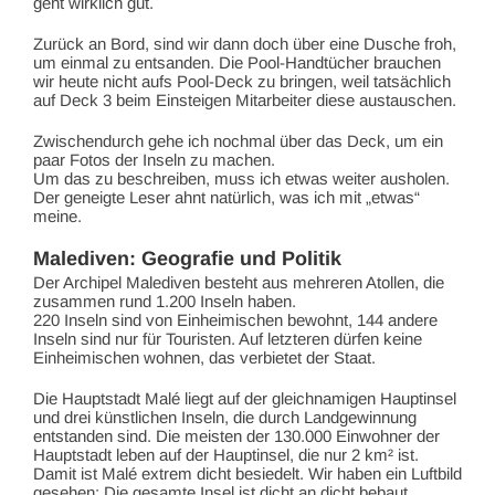
geht wirklich gut.
Zurück an Bord, sind wir dann doch über eine Dusche froh,
um einmal zu entsanden. Die Pool-Handtücher brauchen
wir heute nicht aufs Pool-Deck zu bringen, weil tatsächlich
auf Deck 3 beim Einsteigen Mitarbeiter diese austauschen.
Zwischendurch gehe ich nochmal über das Deck, um ein
paar Fotos der Inseln zu machen.
Um das zu beschreiben, muss ich etwas weiter ausholen.
Der geneigte Leser ahnt natürlich, was ich mit „etwas“
meine.
Malediven: Geografie und Politik
Der Archipel Malediven besteht aus mehreren Atollen, die
zusammen rund 1.200 Inseln haben.
220 Inseln sind von Einheimischen bewohnt, 144 andere
Inseln sind nur für Touristen. Auf letzteren dürfen keine
Einheimischen wohnen, das verbietet der Staat.
Die Hauptstadt Malé liegt auf der gleichnamigen Hauptinsel
und drei künstlichen Inseln, die durch Landgewinnung
entstanden sind. Die meisten der 130.000 Einwohner der
Hauptstadt leben auf der Hauptinsel, die nur 2 km² ist.
Damit ist Malé extrem dicht besiedelt. Wir haben ein Luftbild
gesehen: Die gesamte Insel ist dicht an dicht bebaut.