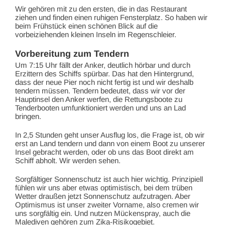
Wir gehören mit zu den ersten, die in das Restaurant
ziehen und finden einen ruhigen Fensterplatz. So haben wir
beim Frühstück einen schönen Blick auf die
vorbeiziehenden kleinen Inseln im Regenschleier.
Vorbereitung zum Tendern
Um 7:15 Uhr fällt der Anker, deutlich hörbar und durch
Erzittern des Schiffs spürbar. Das hat den Hintergrund,
dass der neue Pier noch nicht fertig ist und wir deshalb
tendern müssen. Tendern bedeutet, dass wir vor der
Hauptinsel den Anker werfen, die Rettungsboote zu
Tenderbooten umfunktioniert werden und uns an Lad
bringen.
In 2,5 Stunden geht unser Ausflug los, die Frage ist, ob wir
erst an Land tendern und dann von einem Boot zu unserer
Insel gebracht werden, oder ob uns das Boot direkt am
Schiff abholt. Wir werden sehen.
Sorgfältiger Sonnenschutz ist auch hier wichtig. Prinzipiell
fühlen wir uns aber etwas optimistisch, bei dem trüben
Wetter draußen jetzt Sonnenschutz aufzutragen. Aber
Optimismus ist unser zweiter Vorname, also cremen wir
uns sorgfältig ein. Und nutzen Mückenspray, auch die
Malediven gehören zum Zika-Risikogebiet.