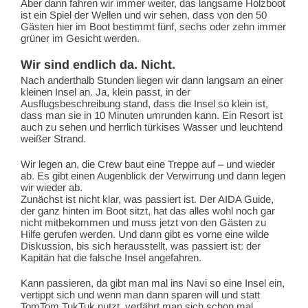
Aber dann fahren wir immer weiter, das langsame Holzboot
ist ein Spiel der Wellen und wir sehen, dass von den 50
Gästen hier im Boot bestimmt fünf, sechs oder zehn immer
grüner im Gesicht werden.
Wir sind endlich da. Nicht.
Nach anderthalb Stunden liegen wir dann langsam an einer
kleinen Insel an. Ja, klein passt, in der
Ausflugsbeschreibung stand, dass die Insel so klein ist,
dass man sie in 10 Minuten umrunden kann. Ein Resort ist
auch zu sehen und herrlich türkises Wasser und leuchtend
weißer Strand.
Wir legen an, die Crew baut eine Treppe auf – und wieder
ab. Es gibt einen Augenblick der Verwirrung und dann legen
wir wieder ab.
Zunächst ist nicht klar, was passiert ist. Der AIDA Guide,
der ganz hinten im Boot sitzt, hat das alles wohl noch gar
nicht mitbekommen und muss jetzt von den Gästen zu
Hilfe gerufen werden. Und dann gibt es vorne eine wilde
Diskussion, bis sich herausstellt, was passiert ist: der
Kapitän hat die falsche Insel angefahren.
Kann passieren, da gibt man mal ins Navi so eine Insel ein,
vertippt sich und wenn man dann sparen will und statt
TomTom TukTuk nutzt, verfährt man sich schon mal.