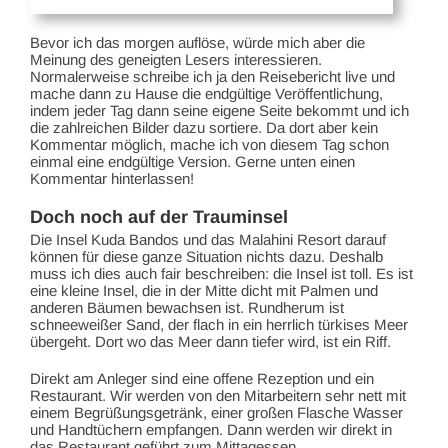
Bevor ich das morgen auflöse, würde mich aber die
Meinung des geneigten Lesers interessieren.
Normalerweise schreibe ich ja den Reisebericht live und
mache dann zu Hause die endgültige Veröffentlichung,
indem jeder Tag dann seine eigene Seite bekommt und ich
die zahlreichen Bilder dazu sortiere. Da dort aber kein
Kommentar möglich, mache ich von diesem Tag schon
einmal eine endgültige Version. Gerne unten einen
Kommentar hinterlassen!
Doch noch auf der Trauminsel
Die Insel Kuda Bandos und das Malahini Resort darauf
können für diese ganze Situation nichts dazu. Deshalb
muss ich dies auch fair beschreiben: die Insel ist toll. Es ist
eine kleine Insel, die in der Mitte dicht mit Palmen und
anderen Bäumen bewachsen ist. Rundherum ist
schneeweißer Sand, der flach in ein herrlich türkises Meer
übergeht. Dort wo das Meer dann tiefer wird, ist ein Riff.
Direkt am Anleger sind eine offene Rezeption und ein
Restaurant. Wir werden von den Mitarbeitern sehr nett mit
einem Begrüßungsgetränk, einer großen Flasche Wasser
und Handtüchern empfangen. Dann werden wir direkt in
das Restaurant geführt zum Mittagessen.