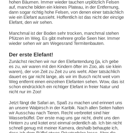
hohen Bäumen. Immer wieder tauchen urplötzlich Felsen
auf, manche bilden ein kleines Plateau, in der Entfernung,
dann sogar richtig hohe Felsen, von denen einer tatsächlich
wie ein Elefant aussieht. Hoffentlich ist das nicht der einzige
Elefant, den wir sehen.
Manchmal ist der Boden sehr trocken, manchmal stehen
Pfützen im Weg. Es gibt mehrere große Seen hier. Immer
wieder sehen wir am Wegesrand Termitenbauten.
Der erste Elefant!
Zunächst riechen wir nur den Elefantendung (ja, ich gebe
es zu, wir waren mit den Kindern öfter im Zoo, als sie klein
waren), der von Zeit zu Zeit zu uns weht. Aber tatsächlich
dauert es gar nicht lange, als wir im Busch nicht weit vom
Weg entfernt einen einzelnen Elefanten sehen. Wow, das ist
schon eindrücklich ein richtiger Elefant in freier Natur und
nicht nur im Zoo!
Jetzt fängt die Safari an, Spaß zu machen und erinnert uns
an unsere Walpirsch in der Karibik. Nach allen Seiten halten
wir Ausschau nach Tieren. Recht verbreitet sind hier
Wasserbüffel. Der erste mag uns gar nicht, dreht uns den
Hintern zu und kotet erst einmal ordentlich ab. Ich bin nicht
schnell genug mit meiner Kamera, deshalb behaupte ich,
dass ich dem Büffel etwas Privatsphäre lasse. Aber die