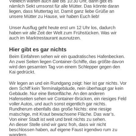
Vielleich warten auch alle bis 10:30 Uhr, dann gibt es
nämlich Sekt umsonst für alle Mütter. Das könnte daran
liegen, dass Muttertag ist. Damit ganz liebe Grüße an
unsere Mütter zu Hause, wir haben Euch lieb!
Unser Ausflug geht heute erst um 12 Uhr los, dadurch
haben wir alle Zeit der Welt zum Frühstücken. Was wir
auch im Marktrestaurant ausnutzen.
Hier gibt es gar nichts
Beim Einfahren sehen wir ein quadratisches Hafenbecken.
An zwei Seiten liegen Container-Schiffe, das größte davon
wird den gesamten Tag von einem Schlepper gegen den
Kai gedrückt.
Wir legen an und ein Rundgang zeigt: hier ist gar nichts. Vor
dem Schiff kein Terminalgebäude, nein überhaupt gar kein
Gebäude. Nur eine Betonfläche. An den anderen
Hafenseiten sehen wir Container-Brücken, ein riesiges Feld
voller Autos, und auch sonst eigentlich gar nichts.
Rundherum ebenfalls das große Nichts: eine riesige
matschige, mit Kraut bewachsene Fläche. Das war’s.
Von einer Stadt ist weit und breit nichts zu sehen.
An dieser Stelle sind wir ganz froh, dass wir nicht
beschlossen haben, auf eigene Faust irgendwo rum zu
wandern.