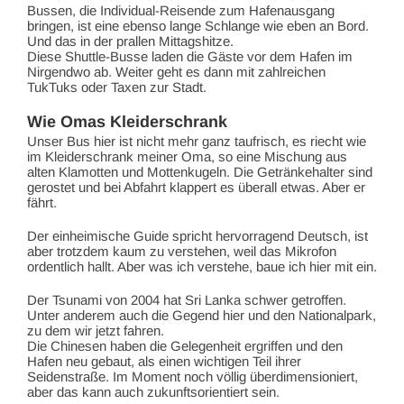
Bussen, die Individual-Reisende zum Hafenausgang
bringen, ist eine ebenso lange Schlange wie eben an Bord.
Und das in der prallen Mittagshitze.
Diese Shuttle-Busse laden die Gäste vor dem Hafen im
Nirgendwo ab. Weiter geht es dann mit zahlreichen
TukTuks oder Taxen zur Stadt.
Wie Omas Kleiderschrank
Unser Bus hier ist nicht mehr ganz taufrisch, es riecht wie
im Kleiderschrank meiner Oma, so eine Mischung aus
alten Klamotten und Mottenkugeln. Die Getränkehalter sind
gerostet und bei Abfahrt klappert es überall etwas. Aber er
fährt.
Der einheimische Guide spricht hervorragend Deutsch, ist
aber trotzdem kaum zu verstehen, weil das Mikrofon
ordentlich hallt. Aber was ich verstehe, baue ich hier mit ein.
Der Tsunami von 2004 hat Sri Lanka schwer getroffen.
Unter anderem auch die Gegend hier und den Nationalpark,
zu dem wir jetzt fahren.
Die Chinesen haben die Gelegenheit ergriffen und den
Hafen neu gebaut, als einen wichtigen Teil ihrer
Seidenstraße. Im Moment noch völlig überdimensioniert,
aber das kann auch zukunftsorientiert sein.