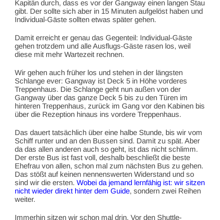
Kapitän durch, dass es vor der Gangway einen langen Stau
gibt. Der sollte sich aber in 15 Minuten aufgelöst haben und
Individual-Gäste sollten etwas später gehen.
Damit erreicht er genau das Gegenteil: Individual-Gäste
gehen trotzdem und alle Ausflugs-Gäste rasen los, weil
diese mit mehr Wartezeit rechnen.
Wir gehen auch früher los und stehen in der längsten
Schlange ever: Gangway ist Deck 5 in Höhe vorderes
Treppenhaus. Die Schlange geht nun außen von der
Gangway über das ganze Deck 5 bis zu den Türen im
hinteren Treppenhaus, zurück im Gang vor den Kabinen bis
über die Rezeption hinaus ins vordere Treppenhaus.
Das dauert tatsächlich über eine halbe Stunde, bis wir vom
Schiff runter und an den Bussen sind. Damit zu spät. Aber
da das allen anderen auch so geht, ist das nicht schlimm.
Der erste Bus ist fast voll, deshalb beschließt die beste
Ehefrau von allen, schon mal zum nächsten Bus zu gehen.
Das stößt auf keinen nennenswerten Widerstand und so
sind wir die ersten.
Wobei da jemand lernfähig ist: wir sitzen
nicht wieder direkt hinter dem Guide
, sondern zwei Reihen
weiter.
Immerhin sitzen wir schon mal drin. Vor den Shuttle-