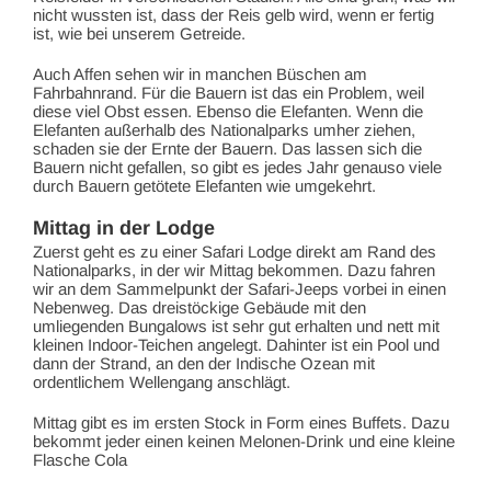
nicht wussten ist, dass der Reis gelb wird, wenn er fertig
ist, wie bei unserem Getreide.
Auch Affen sehen wir in manchen Büschen am
Fahrbahnrand. Für die Bauern ist das ein Problem, weil
diese viel Obst essen. Ebenso die Elefanten. Wenn die
Elefanten außerhalb des Nationalparks umher ziehen,
schaden sie der Ernte der Bauern. Das lassen sich die
Bauern nicht gefallen, so gibt es jedes Jahr genauso viele
durch Bauern getötete Elefanten wie umgekehrt.
Mittag in der Lodge
Zuerst geht es zu einer Safari Lodge direkt am Rand des
Nationalparks, in der wir Mittag bekommen. Dazu fahren
wir an dem Sammelpunkt der Safari-Jeeps vorbei in einen
Nebenweg. Das dreistöckige Gebäude mit den
umliegenden Bungalows ist sehr gut erhalten und nett mit
kleinen Indoor-Teichen angelegt. Dahinter ist ein Pool und
dann der Strand, an den der Indische Ozean mit
ordentlichem Wellengang anschlägt.
Mittag gibt es im ersten Stock in Form eines Buffets. Dazu
bekommt jeder einen keinen Melonen-Drink und eine kleine
Flasche Cola