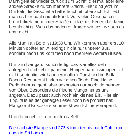
Dann geht es wieder zurück zum Schiff, diesmal aber eine
andere Strecke durch mehrere Städte. Hier sind jetzt im
Dunkeln die Geschäfte hell erleuchtet, offensichtlich liebt
man es hier bunt und blinkend. Vor vielen Geschäften
brennt direkt neben der Straße ein kleines Feuer, das keiner
beaufsichtigt. Was das bedeutet, fragen wir uns, wissen es
aber nicht.
Alle Mann an Bord ist 19:30 Uhr. Wir kommen aber erst 10
Minuten später an. Allerdings nicht nur unserer Bus,
sondern nach uns kommen noch mehrere weitere Busse.
Nun sind wir ganz schön fertig, das war alles sehr
aufregend und sehr spannend. Hunger haben wir eigentlich
nicht so richtig, wir haben vor allem Durst und im Bella
Donna Restaurant finden wir einen Tisch. Eine kleine
Perlhuhnbrust geht, aber ansonsten nur noch Unmengen
von Obst. Besonders die frische Mango hat es uns
angetan. Dazu passt auch noch ein kleines Eis. Hier ein
Tipp, falls es der geneigte Leser noch nie probiert hat:
Mango auf Kokos-Eis schmeckt wirklich hervorragend.
Und dann geht es nur noch ins Bett.
Die nächste Etappe sind 272 Kilometer bis nach Colombo,
auch in Sri Lanka
.