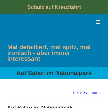
Skip
to
Schulz auf Kreuzfahrt
content
Mal detailliert, mal spitz, mal
ironisch - aber immer
interessant
Auf Safari im Nationalpark
Zurück
Vor
Auf Safari im Nationalpark