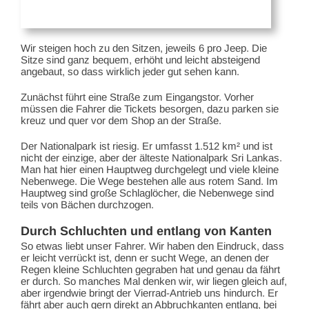
Wir steigen hoch zu den Sitzen, jeweils 6 pro Jeep. Die
Sitze sind ganz bequem, erhöht und leicht absteigend
angebaut, so dass wirklich jeder gut sehen kann.
Zunächst führt eine Straße zum Eingangstor. Vorher
müssen die Fahrer die Tickets besorgen, dazu parken sie
kreuz und quer vor dem Shop an der Straße.
Der Nationalpark ist riesig. Er umfasst 1.512 km² und ist
nicht der einzige, aber der älteste Nationalpark Sri Lankas.
Man hat hier einen Hauptweg durchgelegt und viele kleine
Nebenwege. Die Wege bestehen alle aus rotem Sand. Im
Hauptweg sind große Schlaglöcher, die Nebenwege sind
teils von Bächen durchzogen.
Durch Schluchten und entlang von Kanten
So etwas liebt unser Fahrer. Wir haben den Eindruck, dass
er leicht verrückt ist, denn er sucht Wege, an denen der
Regen kleine Schluchten gegraben hat und genau da fährt
er durch. So manches Mal denken wir, wir liegen gleich auf,
aber irgendwie bringt der Vierrad-Antrieb uns hindurch. Er
fährt aber auch gern direkt an Abbruchkanten entlang, bei