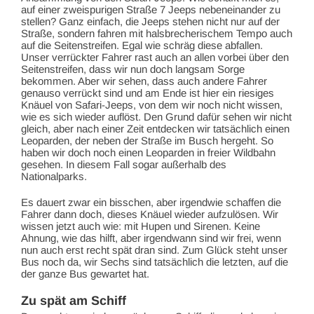
auf einer zweispurigen Straße 7 Jeeps nebeneinander zu
stellen? Ganz einfach, die Jeeps stehen nicht nur auf der
Straße, sondern fahren mit halsbrecherischem Tempo auch
auf die Seitenstreifen. Egal wie schräg diese abfallen.
Unser verrückter Fahrer rast auch an allen vorbei über den
Seitenstreifen, dass wir nun doch langsam Sorge
bekommen. Aber wir sehen, dass auch andere Fahrer
genauso verrückt sind und am Ende ist hier ein riesiges
Knäuel von Safari-Jeeps, von dem wir noch nicht wissen,
wie es sich wieder auflöst. Den Grund dafür sehen wir nicht
gleich, aber nach einer Zeit entdecken wir tatsächlich einen
Leoparden, der neben der Straße im Busch hergeht. So
haben wir doch noch einen Leoparden in freier Wildbahn
gesehen. In diesem Fall sogar außerhalb des
Nationalparks.
Es dauert zwar ein bisschen, aber irgendwie schaffen die
Fahrer dann doch, dieses Knäuel wieder aufzulösen. Wir
wissen jetzt auch wie: mit Hupen und Sirenen. Keine
Ahnung, wie das hilft, aber irgendwann sind wir frei, wenn
nun auch erst recht spät dran sind. Zum Glück steht unser
Bus noch da, wir Sechs sind tatsächlich die letzten, auf die
der ganze Bus gewartet hat.
Zu spät am Schiff