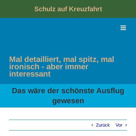
Skip
to
Schulz auf Kreuzfahrt
content
Mal detailliert, mal spitz, mal
ironisch - aber immer
interessant
Das wäre der schönste Ausflug
gewesen
Zurück
Vor