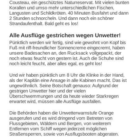
Cousteau, ein geschütztes Naturreservat. Mit vielen bunten
Korallen und umso mehr unterschiedlichen Fischen,
Langusten und Schildkröten. 40 Minuten Busfahrt und dann
2 Stunden schnorcheln. Und dann noch ein schöner
Strandaufenthalt. Bald geht es los!
Alle Ausflüge gestrichen wegen Unwetter!
Pünktlich werden wir fertig, sind wie gewohnt von Kopf bis
Fuß mit riff-freundlicher Sonnencreme eingecremt, haben
unsere Badesachen an, den Rucksack vollgepackt, der
noch etwas feucht von gestern ist. Auch die Schuhe sind
noch leicht feucht, aber alles egal, es geht los!
Und wir haben pünktlich um 8 Uhr die Klinke in der Hand,
als der Kapitän eine Ansage in alle Kabinen macht. Das ist
ungewöhnlich. Seine Botschaft genauso: Aufgrund der
gestrigen Unwetter hier und der vielen
Überschwemmungen und da heute wieder Starkregen
erwartet wird, müssen alle Ausflüge ausfallen.
Die Behörden haben die Unwetterwarnstufe Orange
ausgerufen und es wird dringend vom Betreten von
Flussgebieten, Wäldern und Bergen, von weiterem
Entfernen vom Schiff wegen jederzeit möglichen
Straßensperren, sowie von Ausflugsbooten abgeraten.