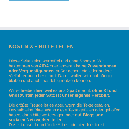
KOST NIX – BITTE TEILEN
Diese Seiten sind werbefrei und ohne Sponsor. Wir
bekommen von AIDA oder anderen
keine Zuwendungen
oder Vergünstigungen
, außer denen, die jeder andere
Vielfahrer auch bekommt. Damit wollen wir unabhängig
bleiben und auch mal deftig motzen können.
Wir schreiben hier, weil es uns Spaß macht,
ohne KI und
Ghostwriter, jeder Satz ist unser eigenes Herzblut
.
Die größte Freude ist es aber, wenn die Texte gefallen.
Deshalb eine Bitte: Wenn diese Texte gefallen oder geholfen
haben, dann bitte weitersagen oder
auf Blogs und
sozialen Netzwerken teilen
.
Das ist unser Lohn für die Arbeit, die hier drinsteckt.