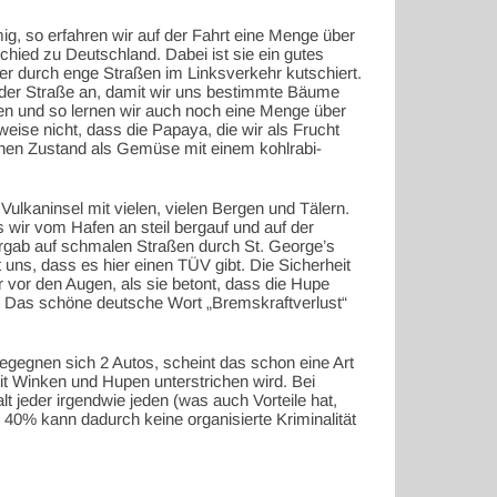
ig, so erfahren wir auf der Fahrt eine Menge über
hied zu Deutschland. Dabei ist sie ein gutes
er durch enge Straßen im Linksverkehr kutschiert.
f der Straße an, damit wir uns bestimmte Bäume
n und so lernen wir auch noch eine Menge über
eise nicht, dass die Papaya, die wir als Frucht
rünen Zustand als Gemüse mit einem kohlrabi-
.
 Vulkaninsel mit vielen, vielen Bergen und Tälern.
s wir vom Hafen an steil bergauf und auf der
ergab auf schmalen Straßen durch St. George’s
t uns, dass es hier einen TÜV gibt. Die Sicherheit
 vor den Augen, als sie betont, dass die Hupe
st. Das schöne deutsche Wort „Bremskraftverlust“
…
 Begegnen sich 2 Autos, scheint das schon eine Art
it Winken und Hupen unterstrichen wird. Bei
t jeder irgendwie jeden (was auch Vorteile hat,
 40% kann dadurch keine organisierte Kriminalität