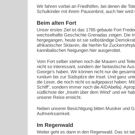
Wir fahren vorbei an Friedhöfen, bei denen die Tot
Schulkinder mit ihrem Pausenbrot, auch hier wird
Beim alten Fort
Unser erstes Ziel ist das 1785 gebaute Fort Frederi
wechselhafte Geschichte Grenadas zeigen. Die In
hergegangen, heute ist sie selbständige Demokr
afrikanischer Sklaven, die hierhin für Zuckerrohr
kannibalischen Neigungen hier ausgerottet.
Vom Fort selber stehen noch die Mauern und Teile
nicht so interessant, sondern der fantastische Ausb
George’s haben. Wir können nicht nur die gesamt
rundum bis zur Südspitze der Insel. Und ganz unten
die Leser, die noch nicht so aufgepasst haben: Mit
Schiff“, sondern immer noch die AIDAbella). Apro
südlichste der „Inseln über dem Wind“ und wir ha
unserer Reise erreicht.
Neben unserer Besichtigung bitten Musiker und 
Aufmerksamkeit.
Im Regenwald
Weiter geht es dann in den Regenwald. Das ist tat