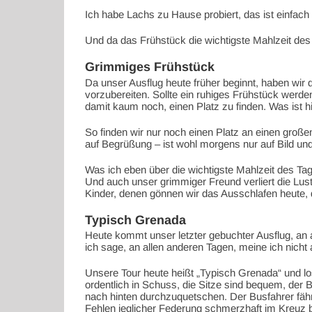
Ich habe Lachs zu Hause probiert, das ist einfach 
Und da das Frühstück die wichtigste Mahlzeit des
Grimmiges Frühstück
Da unser Ausflug heute früher beginnt, haben wir d
vorzubereiten. Sollte ein ruhiges Frühstück werd
damit kaum noch, einen Platz zu finden. Was ist 
So finden wir nur noch einen Platz an einen große
auf Begrüßung – ist wohl morgens nur auf Bild und 
Was ich eben über die wichtigste Mahlzeit des Tag
Und auch unser grimmiger Freund verliert die Lu
Kinder, denen gönnen wir das Ausschlafen heute, 
Typisch Grenada
Heute kommt unser letzter gebuchter Ausflug, an
ich sage, an allen anderen Tagen, meine ich nic
Unsere Tour heute heißt „Typisch Grenada“ und los
ordentlich in Schuss, die Sitze sind bequem, der Bu
nach hinten durchzuquetschen. Der Busfahrer fährt
Fehlen jeglicher Federung schmerzhaft im Kreu