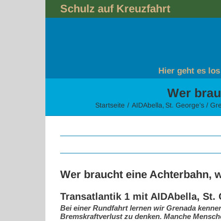
Skip
Schulz auf Kreuzfahrt
to
content
Hier geht es los
Wer brau
Startseite
AIDAbella
St. George’s / G
Wer braucht eine Achterbahn, w
Transatlantik 1 mit AIDAbella, St.
Bei einer Rundfahrt lernen wir Grenada kennen
Bremskraftverlust zu denken. Manche Mensche