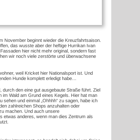
t im November beginnt wieder die Kreuzfahrtsaison.
ffen, das wusste aber der heftige Hurrikan Ivan
Fassaden hier nicht mehr original, sondern fast
ehen wir noch viele zerstörte und überwachsene
ner, weil Kricket hier Nationalsport ist. Und
nenden Hunde komplett erledigt habe…
 durch den eine gut ausgebaute Straße führt. Ziel
ten im Wald am Grund eines Kegels. Hier hat man
zu sehen und einmal „Ohhhh“ zu sagen, habe ich
n den zahlreichen Shops anzuhalten oder
n zu machen. Und auch unsere
t es etwas anderes, wenn man dies Zentrum als
tzt.