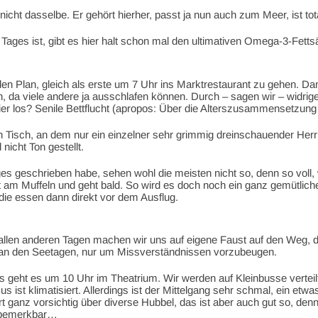
nicht dasselbe. Er gehört hierher, passt ja nun auch zum Meer, ist tot
 Tages ist, gibt es hier halt schon mal den ultimativen Omega-3-Fet
en Plan, gleich als erste um 7 Uhr ins Marktrestaurant zu gehen. Dann
en, da viele andere ja ausschlafen können. Durch – sagen wir – widri
hier los? Senile Bettflucht (apropos: Über die Alterszusammensetzun
n Tisch, an dem nur ein einzelner sehr grimmig dreinschauender Herr
nicht Ton gestellt.
es geschrieben habe, sehen wohl die meisten nicht so, denn so voll, w
st am Muffeln und geht bald. So wird es doch noch ein ganz gemütli
die essen dann direkt vor dem Ausflug.
 allen anderen Tagen machen wir uns auf eigene Faust auf den Weg,
ht an den Seetagen, nur um Missverständnissen vorzubeugen.
 geht es um 10 Uhr im Theatrium. Wir werden auf Kleinbusse verteilt
s ist klimatisiert. Allerdings ist der Mittelgang sehr schmal, ein etw
 ganz vorsichtig über diverse Hubbel, das ist aber auch gut so, den
z bemerkbar…