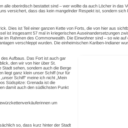
en alle oberirdisch bestattet sind – wer wollte da auch Löcher in das
 uns versichert, dass das kein mangelnder Respekt ist, sondern sich
ck. Dies ist Teil einer ganzen Kette von Forts, die von hier aus sicht
sel ist insgesamt 57 mal in kriegerischen Auseinandersetzungen zw
atie im Rahmen des Commonwealth. Die Einwohner sind – so wie auf 
plantagen verschleppt wurden. Die einheimischen Kariben-Indianer wur
 des Aufbaus. Das Fort ist auch gar
lick, den wir von hier über St.
e Stadt sehen, sondern auch die Berge
 liegt ganz klein unser Schiff (nur für
 „unser Schiff“ meine ich nicht „Mein
pos Südspitze: Grenada ist die
ben damit auch den südlichsten Punkt
Gewürzkettenverkäuferinnen um
sächlich so, dass kurz hinter der Stadt