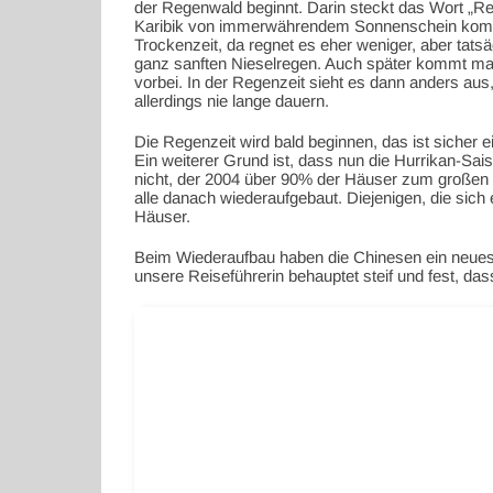
der Regenwald beginnt. Darin steckt das Wort „Reg
Karibik von immerwährendem Sonnenschein komplet
Trockenzeit, da regnet es eher weniger, aber tats
ganz sanften Nieselregen. Auch später kommt mal
vorbei. In der Regenzeit sieht es dann anders au
allerdings nie lange dauern.
Die Regenzeit wird bald beginnen, das ist sicher 
Ein weiterer Grund ist, dass nun die Hurrikan-Sais
nicht, der 2004 über 90% der Häuser zum großen Te
alle danach wiederaufgebaut. Diejenigen, die sic
Häuser.
Beim Wiederaufbau haben die Chinesen ein neues K
unsere Reiseführerin behauptet steif und fest, 