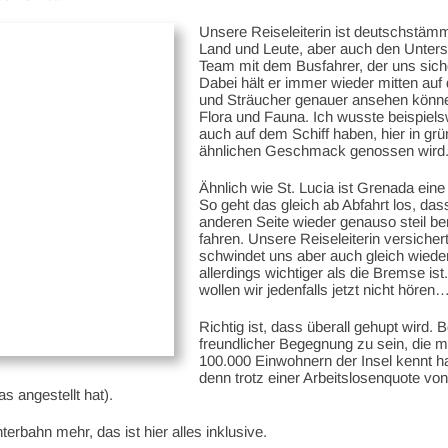
Unsere Reiseleiterin ist deutschstämm
Land und Leute, aber auch den Untersc
Team mit dem Busfahrer, der uns sich
Dabei hält er immer wieder mitten au
und Sträucher genauer ansehen könne
Flora und Fauna. Ich wusste beispielsw
auch auf dem Schiff haben, hier in g
ähnlichen Geschmack genossen wird
Ähnlich wie St. Lucia ist Grenada eine
So geht das gleich ab Abfahrt los, das
anderen Seite wieder genauso steil b
fahren. Unsere Reiseleiterin versicher
schwindet uns aber auch gleich wieder
allerdings wichtiger als die Bremse i
wollen wir jedenfalls jetzt nicht hören
Richtig ist, dass überall gehupt wird.
freundlicher Begegnung zu sein, die m
100.000 Einwohnern der Insel kennt hal
denn trotz einer Arbeitslosenquote von
 angestellt hat).
erbahn mehr, das ist hier alles inklusive.