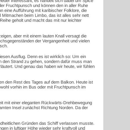
wieder interessant, es handelt sich dabei um Spice
er Fruchtpunsch und können den in aller Ruhe
 eine Aufführung mit karibischer Folklore, die
 Mitmachen beim Limbo, das ist alles sehr nett
eihe geholt und macht das mit nur leichter
eigen, aber mit einem lauten Knall versagt die
uchsgegenständen der Vergangenheit und vielen
sch.
iesen Ausflug. Denn es ist wirklich so: Um ein
 an den Strand zu gehen, sondern dafür muss man
rläutert. Und genau das haben wir heute, wir fühlen
ßen den Rest des Tages auf dem Balkon. Heute ist
sowohl vorhin im Bus oder mit Fruchtpunsch im
Zeit mit einer eleganten Rückwärts-Drehbewegung
esamten Insel zunächst Richtung Norden. Da der
ndheitlichen Gründen das Schiff verlassen musste.
gen in luftiger Höhe wieder sehr kraftvoll und