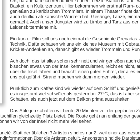
OK, darauf hätte ich verzichten können. Letzte Station ist aber 
Basket, ein Kulturzentrum. Hier bekommen wir erstmal Rum- od
genießen zu karibischen Trommlern. In einem Theater findet dann
auch deutlich afrikanische Wurzeln hat. Gesänge, Tänze, einmal
gemacht. Auch unser Jüngster wird zu Limbo und Tanz aus der R
Leidensbittermiene mit.
Ein kurzer Film soll uns noch einmal die Geschichte Grenadas z
Technik. Dafür schauen wir uns ein kleines Museum mit Gebra
Kricket-Andenken an, danach gibt es wieder Trommeln und Pun
Ach doch, das ist alles schon sehr nett und wir genießen auch d
bisschen etwas von der Insel kennenzulernen, reicht es nicht,
über die Insel fahren und braucht einen guten Führer, der alles e
uns gut geführt. Strand machen wir dann morgen wieder.
Pünktlich zum Kaffee sind wir wieder auf dem Schiff und genie
es insgesamt viel schwüler als gestern bei 27°C, das ist aber 
Schatten, als auch jetzt auf dem Balkon prima auszuhalten.
Das Ablegen schaffen wir heute 20 Minuten vor der geplanten 
chiffen gleichzeitig Platz bietet. Die Route geht nun entlang der g
önnen wir von der Insel nicht mehr viel sehen.
té. Statt der üblichen 3 Artisten sind es nur 2, weil einer aus gesu
informationen über die Artisten gefüllt. Ansonsten sind die Darbietun