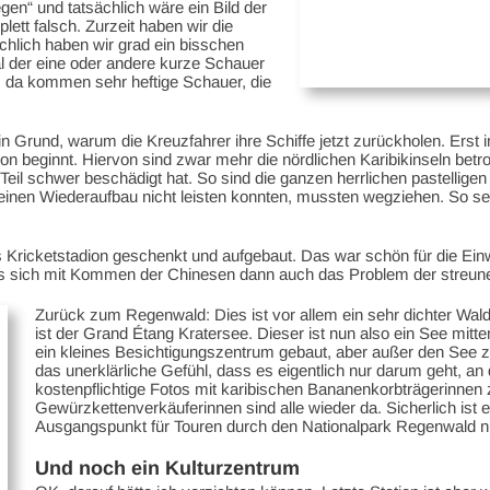
en“ und tatsächlich wäre ein Bild der
t falsch. Zurzeit haben wir die
ächlich haben wir grad ein bisschen
 der eine oder andere kurze Schauer
s, da kommen sehr heftige Schauer, die
ein Grund, warum die Kreuzfahrer ihre Schiffe jetzt zurückholen. Ers
on beginnt. Hiervon sind zwar mehr die nördlichen Karibikinseln betro
il schwer beschädigt hat. So sind die ganzen herrlichen pastelligen 
h einen Wiederaufbau nicht leisten konnten, mussten wegziehen. So s
ricketstadion geschenkt und aufgebaut. Das war schön für die Einwoh
dass sich mit Kommen der Chinesen dann auch das Problem der streu
Zurück zum Regenwald: Dies ist vor allem ein sehr dichter Wald,
ist der Grand Étang Kratersee. Dieser ist nun also ein See mit
ein kleines Besichtigungszentrum gebaut, aber außer den See 
das unerklärliche Gefühl, dass es eigentlich nur darum geht, a
kostenpflichtige Fotos mit karibischen Bananenkorbträgerinne
Gewürzkettenverkäuferinnen sind alle wieder da. Sicherlich is
Ausgangspunkt für Touren durch den Nationalpark Regenwald nu
Und noch ein Kulturzentrum