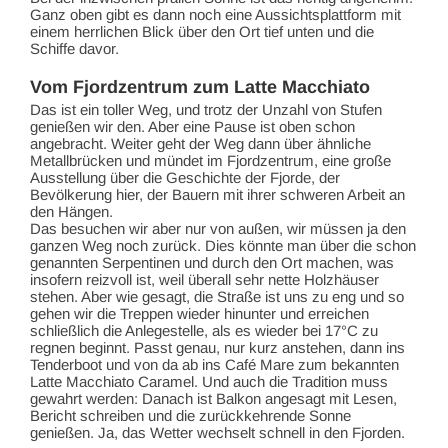
Ganz oben gibt es dann noch eine Aussichtsplattform mit
einem herrlichen Blick über den Ort tief unten und die
Schiffe davor.
Vom Fjordzentrum zum Latte Macchiato
Das ist ein toller Weg, und trotz der Unzahl von Stufen
genießen wir den. Aber eine Pause ist oben schon
angebracht. Weiter geht der Weg dann über ähnliche
Metallbrücken und mündet im Fjordzentrum, eine große
Ausstellung über die Geschichte der Fjorde, der
Bevölkerung hier, der Bauern mit ihrer schweren Arbeit an
den Hängen.
Das besuchen wir aber nur von außen, wir müssen ja den
ganzen Weg noch zurück. Dies könnte man über die schon
genannten Serpentinen und durch den Ort machen, was
insofern reizvoll ist, weil überall sehr nette Holzhäuser
stehen. Aber wie gesagt, die Straße ist uns zu eng und so
gehen wir die Treppen wieder hinunter und erreichen
schließlich die Anlegestelle, als es wieder bei 17°C zu
regnen beginnt. Passt genau, nur kurz anstehen, dann ins
Tenderboot und von da ab ins Café Mare zum bekannten
Latte Macchiato Caramel. Und auch die Tradition muss
gewahrt werden: Danach ist Balkon angesagt mit Lesen,
Bericht schreiben und die zurückkehrende Sonne
genießen. Ja, das Wetter wechselt schnell in den Fjorden.