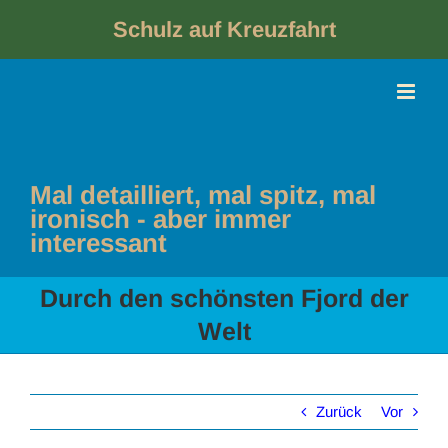
Skip
to
Schulz auf Kreuzfahrt
content
Mal detailliert, mal spitz, mal
ironisch - aber immer
interessant
Durch den schönsten Fjord der
Welt
Zurück
Vor