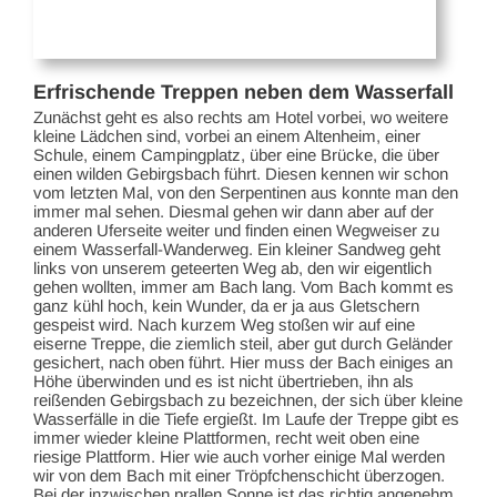
Erfrischende Treppen neben dem Wasserfall
Zunächst geht es also rechts am Hotel vorbei, wo weitere
kleine Lädchen sind, vorbei an einem Altenheim, einer
Schule, einem Campingplatz, über eine Brücke, die über
einen wilden Gebirgsbach führt. Diesen kennen wir schon
vom letzten Mal, von den Serpentinen aus konnte man den
immer mal sehen. Diesmal gehen wir dann aber auf der
anderen Uferseite weiter und finden einen Wegweiser zu
einem Wasserfall-Wanderweg. Ein kleiner Sandweg geht
links von unserem geteerten Weg ab, den wir eigentlich
gehen wollten, immer am Bach lang. Vom Bach kommt es
ganz kühl hoch, kein Wunder, da er ja aus Gletschern
gespeist wird. Nach kurzem Weg stoßen wir auf eine
eiserne Treppe, die ziemlich steil, aber gut durch Geländer
gesichert, nach oben führt. Hier muss der Bach einiges an
Höhe überwinden und es ist nicht übertrieben, ihn als
reißenden Gebirgsbach zu bezeichnen, der sich über kleine
Wasserfälle in die Tiefe ergießt. Im Laufe der Treppe gibt es
immer wieder kleine Plattformen, recht weit oben eine
riesige Plattform. Hier wie auch vorher einige Mal werden
wir von dem Bach mit einer Tröpfchenschicht überzogen.
Bei der inzwischen prallen Sonne ist das richtig angenehm.