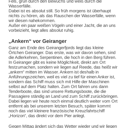
Fels, grün durch den Bewuchs und weiß durch die
Wasserfälle.
Dabei ist es absolut still. So früh morgens ist überhaupt
nichts zu hören, als das Rauschen der Wasserfälle, wenn
wir diesen nahekommen.
Außer ein paar weißen Vögeln und einer Jacht, die an uns
vorbeizieht, liegt alles absolut ruhig.
„Ankern“ vor Geiranger
Ganz am Ende des Geirangerfjords liegt das kleine
Örtchen Geiranger. Das erste, was wir davon sehen, sind
die Adlerkehren, Serpentinen, die hoch in den Berg führen.
In Geiranger gibt es keine Möglichkeit, direkt am Ort
festzumachen, sondern wir liegen auf Reede, das heißt wir
„ankern“ mitten im Wasser. Ankern ist deshalb in
Anführungszeichen, weil es viel zu tief für einen Anker ist,
sondern das Schiff muss sich mit Hilfe der Maschinen
selbst auf dem Platz halten. Zum Ort fahren uns dann
Tenderboote, das sind unsere Rettungsboote, die die
Passagiere ständig an Land und zum Schiff zurückbringen.
Dabei liegen wir heute noch einmal deutlich weiter vom Ort
entfernt als bei unserem letzten Besuch, später kommt
noch das viel kleinere französische Kreuzfahrtschiff
„Horizon“, das direkt vor dem Pier anlegt.
Gegen Mittag ändert sich das Wetter wieder und wir liegen