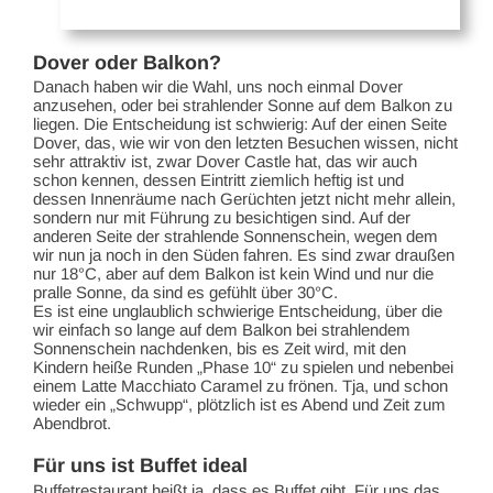
Dover oder Balkon?
Danach haben wir die Wahl, uns noch einmal Dover
anzusehen, oder bei strahlender Sonne auf dem Balkon zu
liegen. Die Entscheidung ist schwierig: Auf der einen Seite
Dover, das, wie wir von den letzten Besuchen wissen, nicht
sehr attraktiv ist, zwar Dover Castle hat, das wir auch
schon kennen, dessen Eintritt ziemlich heftig ist und
dessen Innenräume nach Gerüchten jetzt nicht mehr allein,
sondern nur mit Führung zu besichtigen sind. Auf der
anderen Seite der strahlende Sonnenschein, wegen dem
wir nun ja noch in den Süden fahren. Es sind zwar draußen
nur 18°C, aber auf dem Balkon ist kein Wind und nur die
pralle Sonne, da sind es gefühlt über 30°C.
Es ist eine unglaublich schwierige Entscheidung, über die
wir einfach so lange auf dem Balkon bei strahlendem
Sonnenschein nachdenken, bis es Zeit wird, mit den
Kindern heiße Runden „Phase 10“ zu spielen und nebenbei
einem Latte Macchiato Caramel zu frönen. Tja, und schon
wieder ein „Schwupp“, plötzlich ist es Abend und Zeit zum
Abendbrot.
Für uns ist Buffet ideal
Buffetrestaurant heißt ja, dass es Buffet gibt. Für uns das