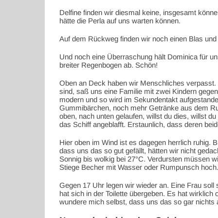
Delfine finden wir diesmal keine, insgesamt könn
hätte die Perla auf uns warten können.
Auf dem Rückweg finden wir noch einen Blas und d
Und noch eine Überraschung hält Dominica für uns
breiter Regenbogen ab. Schön!
Oben an Deck haben wir Menschliches verpasst.
sind, saß uns eine Familie mit zwei Kindern gegen
modern und so wird im Sekundentakt aufgestanden
Gummibärchen, noch mehr Getränke aus dem Ruc
oben, nach unten gelaufen, willst du dies, willst d
das Schiff angeblafft. Erstaunlich, dass deren bei
Hier oben im Wind ist es dagegen herrlich ruhig. 
dass uns das so gut gefällt, hätten wir nicht gedac
Sonnig bis wolkig bei 27°C. Verdursten müssen wir
Stiege Becher mit Wasser oder Rumpunsch hoch
Gegen 17 Uhr legen wir wieder an. Eine Frau soll
hat sich in der Toilette übergeben. Es hat wirklich
wundere mich selbst, dass uns das so gar nichts