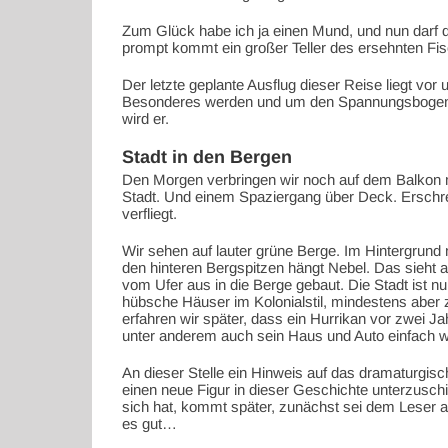
Zum Glück habe ich ja einen Mund, und nun darf d
prompt kommt ein großer Teller des ersehnten Fi
Der letzte geplante Ausflug dieser Reise liegt vor
Besonderes werden und um den Spannungsbogen 
wird er.
Stadt in den Bergen
Den Morgen verbringen wir noch auf dem Balkon m
Stadt. Und einem Spaziergang über Deck. Erschrec
verfliegt.
Wir sehen auf lauter grüne Berge. Im Hintergrund n
den hinteren Bergspitzen hängt Nebel. Das sieht 
vom Ufer aus in die Berge gebaut. Die Stadt ist nur
hübsche Häuser im Kolonialstil, mindestens aber
erfahren wir später, dass ein Hurrikan vor zwei J
unter anderem auch sein Haus und Auto einfach w
An dieser Stelle ein Hinweis auf das dramaturgis
einen neue Figur in dieser Geschichte unterzusch
sich hat, kommt später, zunächst sei dem Leser 
es gut…