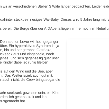
en wir an verschiedenen Stellen 3 Wale länger beobachten. Leider l
ahinter steckt ein riesiges Wal-Baby. Dieses wird 5 Jahre lang mit r
 bereit: Die Berge über der AIDAperla liegen immer noch im Nebel un
 Denn schon bevor wir hochgegangen
über. Ein hyperaktives Syndrom ist ja
, hin und her gerannt, Getränke,
ksack aus und eingepackt, nach
u jenes, und sich gegenseitig quer über
de Kinder dabei so ruhig bleiben…
Bis auf den Wind und die See, aber
ht. Das Wetter spielt auch gut mit:
 auch nicht, die Crew bringt sogar die
.
 sehr seekrank gewesen sein, ein Kind
 ordentlich geschaukelt und ich
 ausgemacht hat.