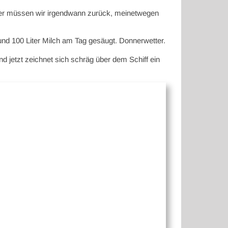
eider müssen wir irgendwann zurück, meinetwegen
und 100 Liter Milch am Tag gesäugt. Donnerwetter.
d jetzt zeichnet sich schräg über dem Schiff ein