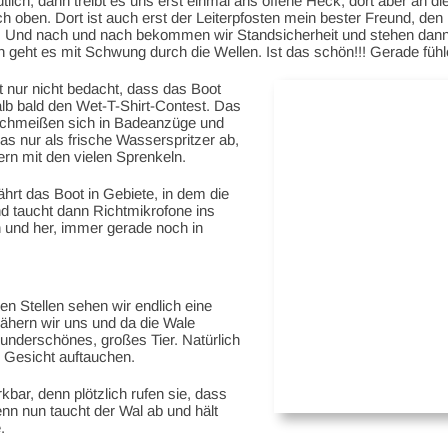
lich, dann treibt es uns erst einmal ans offene Heck, dort aber an 
ach oben. Dort ist auch erst der Leiterpfosten mein bester Freund, den
ei. Und nach und nach bekommen wir Standsicherheit und stehen dann
 geht es mit Schwung durch die Wellen. Ist das schön!!! Gerade fühl
 nur nicht bedacht, dass das Boot
alb bald den Wet-T-Shirt-Contest. Das
schmeißen sich in Badeanzüge und
s nur als frische Wasserspritzer ab,
ern mit den vielen Sprenkeln.
ährt das Boot in Gebiete, in dem die
nd taucht dann Richtmikrofone ins
in und her, immer gerade noch in
n Stellen sehen wir endlich eine
nähern wir uns und da die Wale
wunderschönes, großes Tier. Natürlich
 Gesicht auftauchen.
bar, denn plötzlich rufen sie, dass
denn nun taucht der Wal ab und hält
.