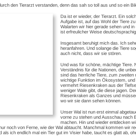
rch den Tierarzt verstanden, denn das sah so toll aus und so ein Bil
Da ist er wieder, der Tierarzt. Ein sol
Aufgabe ist, auf das Wohl der Tiere zu
Walarten wir hier gerade sehen und in
ist erfreulicher Weise deutschsprachig
Insgesamt beruhigt mich das. Ich sehe,
heranfahren. Und solange die Tiere s
auch nicht, dass wir sie stören.
Und was für schöne, mächtige Tiere. 
Verständnis für die Nationen, die unb
sind das herrliche Tiere, zum zweiten r
wichtige Funktion im Ökosystem, und d
vermehrt Riesenkraken aus der Tiefse
weniger Wale gibt, die diese jagen. De
Riesenkraken als Ganzes und müssen 
wo wir sie dann sehen können.
Unser Wal ist nun erst einmal abgetau
vorne zu stehen und Ausschau nach Bl
machen. Hin und wieder entdecken wir
nur noch von Ferne, wie der Wal abtaucht. Manchmal kommen wir rech
d als ich endlich mal ein Tier gut im Visier habe, taucht es glatt ab, 