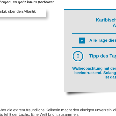
ogen, es geht kaum perfekter.
Karibisc
A
Alle Tage die
Tipp des Ta
Walbeobachtung mit der 
beeindruckend. Solange
ist da
er die extrem freundliche Kellnerin macht den einzigen unverzeihlic
s fehlt der Lachs. Eine Welt bricht zusammen.