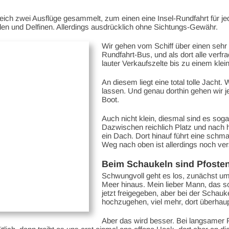
gleich zwei Ausflüge gesammelt, zum einen eine Insel-Rundfahrt für 
len und Delfinen. Allerdings ausdrücklich ohne Sichtungs-Gewähr.
Wir gehen vom Schiff über einen sehr 
Rundfahrt-Bus, und als dort alle verfr
lauter Verkaufszelte bis zu einem klei
An diesem liegt eine total tolle Jacht.
lassen. Und genau dorthin gehen wir j
Boot.
Auch nicht klein, diesmal sind es soga
Dazwischen reichlich Platz und nach hi
ein Dach. Dort hinauf führt eine schm
Weg nach oben ist allerdings noch ver
Beim Schaukeln sind Pfosten
Schwungvoll geht es los, zunächst um
Meer hinaus. Mein lieber Mann, das s
jetzt freigegeben, aber bei der Schauke
hochzugehen, viel mehr, dort überhau
Aber das wird besser. Bei langsamer F