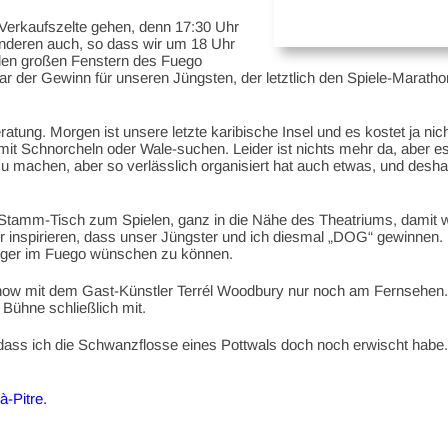
 Verkaufszelte gehen, denn 17:30 Uhr
 anderen auch, so dass wir um 18 Uhr
 den großen Fenstern des Fuego
ar der Gewinn für unseren Jüngsten, der letztlich den Spiele-Marat
tung. Morgen ist unsere letzte karibische Insel und es kostet ja nic
 mit Schnorcheln oder Wale-suchen. Leider ist nichts mehr da, aber e
zu machen, aber so verlässlich organisiert hat auch etwas, und deshal
amm-Tisch zum Spielen, ganz in die Nähe des Theatriums, damit wi
 inspirieren, dass unser Jüngster und ich diesmal „DOG“ gewinnen. 
rger im Fuego wünschen zu können.
w mit dem Gast-Künstler Terrél Woodbury nur noch am Fernsehen. Er 
 Bühne schließlich mit.
dass ich die Schwanzflosse eines Pottwals doch noch erwischt habe. 
à-Pitre.