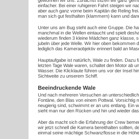
gewöhnen wir uns. Zunächst sitzen wir ganz gemüt
einfacher. Bei einer ruhigeren Fahrt steigen wir n
aber auch ganz vorne beim Kapitän die Reling fr
man sich gut festhalten (klammern) kann und dann
Unter uns am Bug steht auch eine Gruppe. Die hat
manchmal in die Wellen eintaucht und spielt desh
wiederum finden 3 kleine Mädchen ganz klasse, 
jubeln über jede Welle. Wir hier oben bekommen da
lediglich das Kameraobjektiv erinnert bald an Mas
Hauptaufgabe ist natürlich, Wale zu finden. Dazu f
letzten Tage Wale waren, schaltet den Motor ab u
Wasser. Die Klicklaute führen uns vor der Insel h
Sichtweite zu unserem Schiff.
Beeindruckende Wale
Und nach mehreren Versuchen an unterschiedliche
Fontäne, den Blas von einem Pottwal. Vorsichtig 
neugierig sind, schwimmt er an uns entlang. Ein 
sieht man nur den Rücken und hin und wieder das
Aber da macht sich die Erfahrung der Crew bemerk
wir jetzt schnell die Kamera bereithalten sollten, 
einmal seine mächtige Schwanzflosse in die Höhe