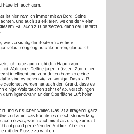
d hätte ich auch gern.
cher ist hier nämlich immer mit an Bord. Seine
 achten, uns auch zu erklären, welche der vielen
 diesem Fall auch zu übersetzen, denn der Tierarzt
.
 wie vorsichtig die Boote an die Tiere
ogar selbst neugierig herankommen, glaube ich
Nein, ich habe auch nicht den Hauch von
edingt Wale oder Delfine jagen müssen. Zum einen
echt intelligent und zum dritten haben sie eine
afür sind es schon viel zu wenige. Dass z. B.
e gesichtet werden hat auch den Grund, dass es
nn einige Wale tauchen sehr tief ab, verschlingen
dann irgendwann an der Oberfläche Luft holen,
cht und wir suchen weiter. Das ist aufregend, ganz
as zu halten, das könnten wir noch stundenlang
 auch etwas, wenn auch nicht als erste, zumeist
tzeitig und genießen den Anblick. Aber ein
ohne mit der Flosse zu winken.