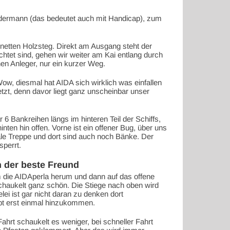
jedermann (das bedeutet auch mit Handicap), zum
netten Holzsteg. Direkt am Ausgang steht der
achtet sind, gehen wir weiter am Kai entlang durch
nen Anleger, nur ein kurzer Weg.
 Wow, diesmal hat AIDA sich wirklich was einfallen
etzt, denn davor liegt ganz unscheinbar unser
r 6 Bankreihen längs im hinteren Teil der Schiffs,
nten hin offen. Vorne ist ein offener Bug, über uns
ale Treppe und dort sind auch noch Bänke. Der
sperrt.
 der beste Freund
 die AIDAperla herum und dann auf das offene
chaukelt ganz schön. Die Stiege nach oben wird
lei ist gar nicht daran zu denken dort
pt erst einmal hinzukommen.
ahrt schaukelt es weniger, bei schneller Fahrt