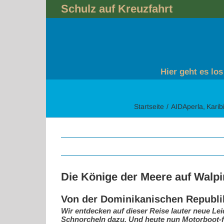
Skip
Schulz auf Kreuzfahrt
to
content
Hier geht es los
Startseite
AIDAperla
Karib
Die Könige der Meere auf Walpi
Von der Dominikanischen Republik
Wir entdecken auf dieser Reise lauter neue Le
Schnorcheln dazu. Und heute nun Motorboot-f