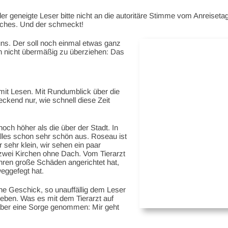
er geneigte Leser bitte nicht an die autoritäre Stimme vom Anreiset
sches. Und der schmeckt!
 uns. Der soll noch einmal etwas ganz
nicht übermäßig zu überziehen: Das
it Lesen. Mit Rundumblick über die
kend nur, wie schnell diese Zeit
och höher als die über der Stadt. In
alles schon sehr schön aus. Roseau ist
 sehr klein, wir sehen ein paar
 zwei Kirchen ohne Dach. Vom Tierarzt
ahren große Schäden angerichtet hat,
eggefegt hat.
che Geschick, so unauffällig dem Leser
ieben. Was es mit dem Tierarzt auf
aber eine Sorge genommen: Mir geht