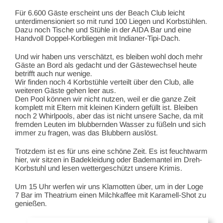
Für 6.600 Gäste erscheint uns der Beach Club leicht
unterdimensioniert so mit rund 100 Liegen und Korbstühlen.
Dazu noch Tische und Stühle in der AIDA Bar und eine
Handvoll Doppel-Korbliegen mit Indianer-Tipi-Dach.
Und wir haben uns verschätzt, es bleiben wohl doch mehr
Gäste an Bord als gedacht und der Gästewechsel heute
betrifft auch nur wenige.
Wir finden noch 4 Korbstühle verteilt über den Club, alle
weiteren Gäste gehen leer aus.
Den Pool können wir nicht nutzen, weil er die ganze Zeit
komplett mit Eltern mit kleinen Kindern gefüllt ist. Bleiben
noch 2 Whirlpools, aber das ist nicht unsere Sache, da mit
fremden Leuten im blubbernden Wasser zu füßeln und sich
immer zu fragen, was das Blubbern auslöst.
Trotzdem ist es für uns eine schöne Zeit. Es ist feuchtwarm
hier, wir sitzen in Badekleidung oder Bademantel im Dreh-
Korbstuhl und lesen wettergeschützt unsere Krimis.
Um 15 Uhr werfen wir uns Klamotten über, um in der Loge
7 Bar im Theatrium einen Milchkaffee mit Karamell-Shot zu
genießen.