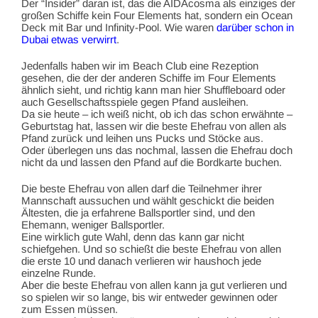
Der “Insider” daran ist, das die AIDAcosma als einziges der
großen Schiffe kein Four Elements hat, sondern ein Ocean
Deck mit Bar und Infinity-Pool. Wie waren
darüber schon in
Dubai etwas verwirrt
.
Jedenfalls haben wir im Beach Club eine Rezeption
gesehen, die der der anderen Schiffe im Four Elements
ähnlich sieht, und richtig kann man hier Shuffleboard oder
auch Gesellschaftsspiele gegen Pfand ausleihen.
Da sie heute – ich weiß nicht, ob ich das schon erwähnte –
Geburtstag hat, lassen wir die beste Ehefrau von allen als
Pfand zurück und leihen uns Pucks und Stöcke aus.
Oder überlegen uns das nochmal, lassen die Ehefrau doch
nicht da und lassen den Pfand auf die Bordkarte buchen.
Die beste Ehefrau von allen darf die Teilnehmer ihrer
Mannschaft aussuchen und wählt geschickt die beiden
Ältesten, die ja erfahrene Ballsportler sind, und den
Ehemann, weniger Ballsportler.
Eine wirklich gute Wahl, denn das kann gar nicht
schiefgehen. Und so schießt die beste Ehefrau von allen
die erste 10 und danach verlieren wir haushoch jede
einzelne Runde.
Aber die beste Ehefrau von allen kann ja gut verlieren und
so spielen wir so lange, bis wir entweder gewinnen oder
zum Essen müssen.