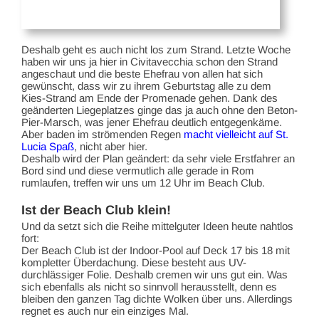
Deshalb geht es auch nicht los zum Strand. Letzte Woche
haben wir uns ja hier in Civitavecchia schon den Strand
angeschaut und die beste Ehefrau von allen hat sich
gewünscht, dass wir zu ihrem Geburtstag alle zu dem
Kies-Strand am Ende der Promenade gehen. Dank des
geänderten Liegeplatzes ginge das ja auch ohne den Beton-
Pier-Marsch, was jener Ehefrau deutlich entgegenkäme.
Aber baden im strömenden Regen
macht vielleicht auf St.
Lucia Spaß
, nicht aber hier.
Deshalb wird der Plan geändert: da sehr viele Erstfahrer an
Bord sind und diese vermutlich alle gerade in Rom
rumlaufen, treffen wir uns um 12 Uhr im Beach Club.
Ist der Beach Club klein!
Und da setzt sich die Reihe mittelguter Ideen heute nahtlos
fort:
Der Beach Club ist der Indoor-Pool auf Deck 17 bis 18 mit
kompletter Überdachung. Diese besteht aus UV-
durchlässiger Folie. Deshalb cremen wir uns gut ein. Was
sich ebenfalls als nicht so sinnvoll herausstellt, denn es
bleiben den ganzen Tag dichte Wolken über uns. Allerdings
regnet es auch nur ein einziges Mal.