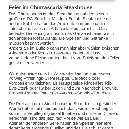
Feier im Churrascaria Steakhouse
Das Churrascaria ist das Steakhouse auf den beiden
großen AIDA-Schiffen. Mit dem Buffalo Steakhouse der
andern Schiffe hat es das Ambiente gemein und die
Tatsache, dass es ein À-la-carte-Restaurant ist. Das
bedeutet Bedienung an Tisch, das Ganze ist feiner als in
den anderen Restaurants, alle Speisen und Getränke
müssen bezahlt werden.
Anders als im Buffalo kann man hier aber wählen zwischen
À-la-carte oder Rodizio. Letzteres bedeutet, dass
verschiedene Fleischsorten direkt vom Spieß auf den Teller
geschnitten werden.
Wir entscheiden uns für À-la-carte. Die meisten essen
vorweg Pfifferlings-Cremesuppe, Carpaccio oder
Vorspeisenvariationen, als Hauptspeise Rinderfilet, Rib-
Eye-Steak oder Kalbsrücken und zum Nachtisch Brownie,
Erdbeer-Panna-Cotta oder Avocado-Schoko-Törtchen.
Die Preise sind im Steakhouse an Bord deutlich gestiegen.
Wurde früher mit einberechnet, dass wir mit Buchung ja
schon für Verpflegung bezahlt haben und nur eine Differenz
berechnet, sind das jetzt fast Preise wie an Land.
Aber auf der anderen Seite haben die Speisen hier eine
derart herausragende Qualität und das Fleisch ist derart