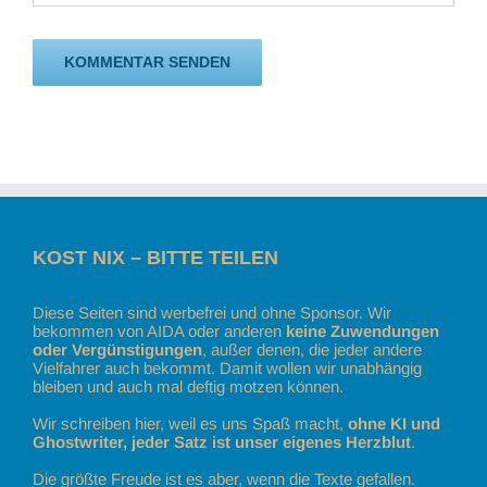
KOST NIX – BITTE TEILEN
Diese Seiten sind werbefrei und ohne Sponsor. Wir
bekommen von AIDA oder anderen
keine Zuwendungen
oder Vergünstigungen
, außer denen, die jeder andere
Vielfahrer auch bekommt. Damit wollen wir unabhängig
bleiben und auch mal deftig motzen können.
Wir schreiben hier, weil es uns Spaß macht,
ohne KI und
Ghostwriter, jeder Satz ist unser eigenes Herzblut
.
Die größte Freude ist es aber, wenn die Texte gefallen.