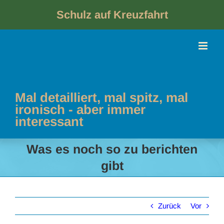
Skip
to
Schulz auf Kreuzfahrt
content
Mal detailliert, mal spitz, mal
ironisch - aber immer
interessant
Was es noch so zu berichten
gibt
Zurück
Vor