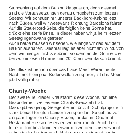
Stundenlang auf dem Balkon klappt auch, denn diesmal
sind die Voraussetzungen genau umgekehrt zum letzten
Seetag: Wir schauen mit unserer Backbord-Kabine jetzt
nach Süden, weil wir westwärts Richtung Barcelona fahren.
Auf die Steuerbord-Seite, die folglich keine Sonne hat,
drückt eine steife Brise. In dieser haben wir ja beim letzten
Seetag irgendwann gefroren.
Auch heute müssen wir sehen, wie lange wir das auf dem
Balkon aushalten. Diesmal liegt es aber nicht am Wind, von
dem wir hier gar nichts spüren, sondern an der Sonne, die
bei wolkenlosen Himmel und 20° C auf den Balkon brennt.
Der Blick ist herrlich über das blaue Meer. Waren heute
Nacht noch ein paar Bodenwellen zu spüren, ist das Meer
jetzt völlig ruhig.
Charity-Woche
Der zweite Teil dieser Kreuzfahrt, diese Woche, hat eine
Besonderheit, weil es eine Charity-Kreuzfahrt ist.
Dazu gibt es genug Gelegenheiten für z.B. Schulprojekte in
stark benachteiligten Ländern zu spenden. So gab es vor
ein paar Tagen ein Charity-Essen, für das im Gourmet-
Restaurant Rossini reserviert werden konnte. Auch Lose
für eine Tombola konnten erworben werden. Unseres liegt
schon in der Lostrommel. Mal sehen, ob wir nachher bei