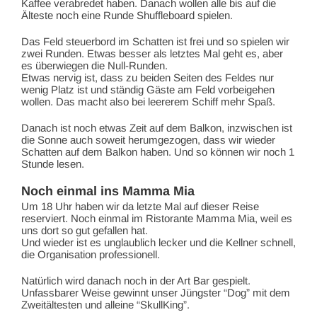
Kaffee verabredet haben. Danach wollen alle bis auf die
Älteste noch eine Runde Shuffleboard spielen.
Das Feld steuerbord im Schatten ist frei und so spielen wir
zwei Runden. Etwas besser als letztes Mal geht es, aber
es überwiegen die Null-Runden.
Etwas nervig ist, dass zu beiden Seiten des Feldes nur
wenig Platz ist und ständig Gäste am Feld vorbeigehen
wollen. Das macht also bei leererem Schiff mehr Spaß.
Danach ist noch etwas Zeit auf dem Balkon, inzwischen ist
die Sonne auch soweit herumgezogen, dass wir wieder
Schatten auf dem Balkon haben. Und so können wir noch 1
Stunde lesen.
Noch einmal ins Mamma Mia
Um 18 Uhr haben wir da letzte Mal auf dieser Reise
reserviert. Noch einmal im Ristorante Mamma Mia, weil es
uns dort so gut gefallen hat.
Und wieder ist es unglaublich lecker und die Kellner schnell,
die Organisation professionell.
Natürlich wird danach noch in der Art Bar gespielt.
Unfassbarer Weise gewinnt unser Jüngster “Dog” mit dem
Zweitältesten und alleine “SkullKing”.