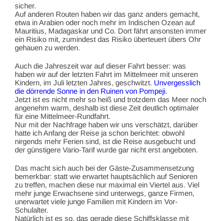
sicher.
Auf anderen Routen haben wir das ganz anders gemacht,
etwa in Arabien oder noch mehr im Indischen Ozean auf
Mauritius, Madagaskar und Co. Dort fährt ansonsten immer
ein Risiko mit, zumindest das Risiko überteuert übers Ohr
gehauen zu werden.
Auch die Jahreszeit war auf dieser Fahrt besser: was
haben wir auf der letzten Fahrt im Mittelmeer mit unseren
Kindern, im Juli letzten Jahres, geschwitzt.
Unvergesslich
die dörrende Sonne in den Ruinen von Pompeji
.
Jetzt ist es nicht mehr so heiß und trotzdem das Meer noch
angenehm warm, deshalb ist diese Zeit deutlich optimaler
für eine Mittelmeer-Rundfahrt.
Nur mit der Nachfrage haben wir uns verschätzt, darüber
hatte ich Anfang der Reise ja schon berichtet: obwohl
nirgends mehr Ferien sind, ist die Reise ausgebucht und
der günstigere Vario-Tarif wurde gar nicht erst angeboten.
Das macht sich auch bei der Gäste-Zusammensetzung
bemerkbar: statt wie erwartet hauptsächlich auf Senioren
zu treffen, machen diese nur maximal ein Viertel aus. Viel
mehr junge Erwachsene sind unterwegs, ganze Firmen,
unerwartet viele junge Familien mit Kindern im Vor-
Schulalter.
Natürlich ist es so, das gerade diese Schiffsklasse mit