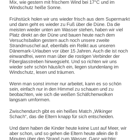
Mix, wie gestern mit frischem Wind bei 17°C und im
Windschutz heiße Sonne.
Frühstück holen wir uns wieder frisch aus dem Supermarkt
und dann geht es wieder zu Fuß über die Düne. Da die
meisten wieder unten am Wasser stehen, haben wir viel
Platz direkt an der Düne und bauen heute nach dem
Versuchsballon gestern auch noch unsere zweite
Strandmuschel auf, ebenfalls ein Relikt aus unseren
Dänemark-Urlauben vor über 15 Jahren. Auch die ist noch
einwandfrei, wenn man über die rostigen Verbinder der
Fiberglasstreben hinwegsieht. Und so richten wir uns
wieder sehr schön häuslich ein, liegen stundenlang im
Windschutz, lesen und träumen.
Wenn man sonst immer nur arbeitet, kann es so schön
sein, einfach nur in den Himmel zu schauen und zu
beobachten, wie sich die weißen Schäfchenwolken
langsam umformen.
Zwischendurch gibt es ein heißes Match „Wikinger
Schach“, das die Eltern knapp für sich entscheiden.
Und dann haben die Kinder heute keine Lust auf Meer, wir
aber schon, und so gehen die Eltern heute allein die 8
Minuten über den Strand zum Wasser. Ganz wichtig: