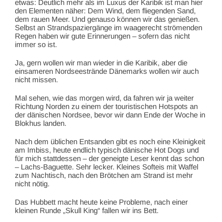
etwas: Deutlich mehr als im Luxus der Karibik ist man hier
den Elementen näher: Dem Wind, dem fliegenden Sand,
dem rauen Meer. Und genauso können wir das genießen.
Selbst an Strandspaziergänge im waagerecht strömenden
Regen haben wir gute Erinnerungen – sofern das nicht
immer so ist.
Ja, gern wollen wir man wieder in die Karibik, aber die
einsameren Nordseestrände Dänemarks wollen wir auch
nicht missen.
Mal sehen, wie das morgen wird, da fahren wir ja weiter
Richtung Norden zu einem der touristischen Hotspots an
der dänischen Nordsee, bevor wir dann Ende der Woche in
Blokhus landen.
Nach dem üblichen Entsanden gibt es noch eine Kleinigkeit
am Imbiss, heute endlich typisch dänische Hot Dogs und
für mich stattdessen – der geneigte Leser kennt das schon
– Lachs-Baguette. Sehr lecker. Kleines Softeis mit Waffel
zum Nachtisch, nach den Brötchen am Strand ist mehr
nicht nötig.
Das Hubbett macht heute keine Probleme, nach einer
kleinen Runde „Skull King“ fallen wir ins Bett.