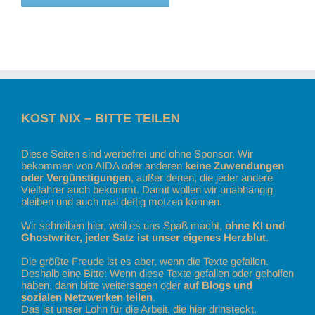
KOST NIX – BITTE TEILEN
Diese Seiten sind werbefrei und ohne Sponsor. Wir
bekommen von AIDA oder anderen
keine Zuwendungen
oder Vergünstigungen
, außer denen, die jeder andere
Vielfahrer auch bekommt. Damit wollen wir unabhängig
bleiben und auch mal deftig motzen können.
Wir schreiben hier, weil es uns Spaß macht,
ohne KI und
Ghostwriter, jeder Satz ist unser eigenes Herzblut
.
Die größte Freude ist es aber, wenn die Texte gefallen.
Deshalb eine Bitte: Wenn diese Texte gefallen oder geholfen
haben, dann bitte weitersagen oder
auf Blogs und
sozialen Netzwerken teilen
.
Das ist unser Lohn für die Arbeit, die hier drinsteckt.