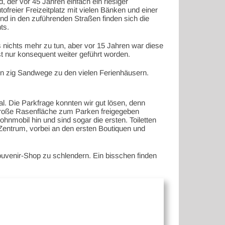
, der vor 45 Jahren einfach ein riesiger
ofreier Freizeitplatz mit vielen Bänken und einer
nd in den zuführenden Straßen finden sich die
ts.
s nichts mehr zu tun, aber vor 15 Jahren war diese
t nur konsequent weiter geführt worden.
 zig Sandwege zu den vielen Ferienhäusern.
l. Die Parkfrage konnten wir gut lösen, denn
e große Rasenfläche zum Parken freigegeben
nmobil hin und sind sogar die ersten. Toiletten
 Zentrum, vorbei an den ersten Boutiquen und
ouvenir-Shop zu schlendern. Ein bisschen finden