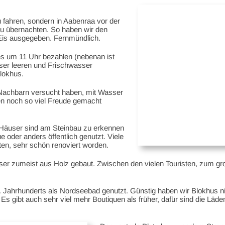
u fahren, sondern in Aabenraa vor der
zu übernachten. So haben wir den
 Eis ausgegeben. Fernmündlich.
es um 11 Uhr bezahlen (nebenan ist
sser leeren und Frischwasser
lokhus.
e Nachbarn versucht haben, mit Wasser
gen noch so viel Freude gemacht
te Häuser sind am Steinbau zu erkennen
 oder anders öffentlich genutzt. Viele
hten, sehr schön renoviert worden.
er zumeist aus Holz gebaut. Zwischen den vielen Touristen, zum gro
.
9. Jahrhunderts als Nordseebad genutzt. Günstig haben wir Blokhus ni
 Es gibt auch sehr viel mehr Boutiquen als früher, dafür sind die Läd