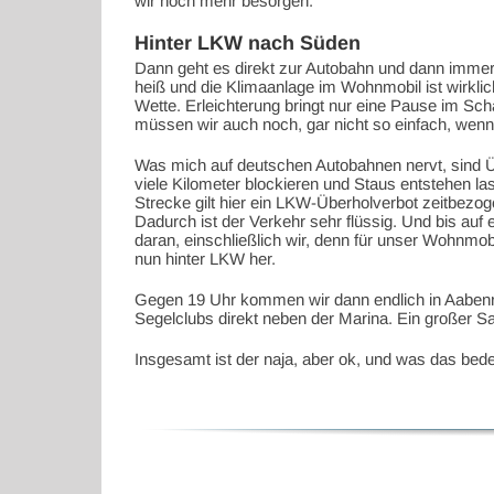
wir noch mehr besorgen.
Hinter LKW nach Süden
Dann geht es direkt zur Autobahn und dann immer 
heiß und die Klimaanlage im Wohnmobil ist wirklich
Wette. Erleichterung bringt nur eine Pause im Sch
müssen wir auch noch, gar nicht so einfach, wenn
Was mich auf deutschen Autobahnen nervt, sind 
viele Kilometer blockieren und Staus entstehen l
Strecke gilt hier ein LKW-Überholverbot zeitbezog
Dadurch ist der Verkehr sehr flüssig. Und bis auf 
daran, einschließlich wir, denn für unser Wohnmob
nun hinter LKW her.
Gegen 19 Uhr kommen wir dann endlich in Aabenraa 
Segelclubs direkt neben der Marina. Ein großer S
Insgesamt ist der naja, aber ok, und was das bed