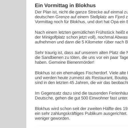
Ein Vormittag in Blokhus
Der Plan ist, nicht die ganze Strecke auf einmal z
deutschen Grenze auf einem Stellplatz am Fjord 
Vormittag noch für Blokhus, und dort hat Opa ein
Nach einem letzten gemütlichen Frühstück heißt 
der Minigolfplatz schon jetzt voll), nochmal Abwa
aufnehmen und dann die 5 Kilometer rüber nach B
Sehr traurig ist, dass auf unserem alten Platz di
die Sandbienen zu töten, die uns vor ein paar Ta
haben. Gemeine Bienenmörder!
Blokhus ist ein ehemaliges Fischerdorf. Viele al
und werden heute zumeist als Restaurant, Boutique
sind in den letzten 45 Jahren, die wir das beobac
Im Gegensatz dazu sind die tausenden Ferienhäus
Deutsche, gehen die gut 500 Einwohner fast unter
Blokhus wird schon seit der zweiten Hälfte des 1
ein sehr zahlungskräftiges Publikum ausgerichtet.
weniger geworden.