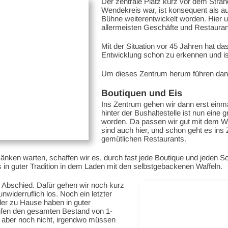
Der zentrale Platz kurz vor dem Strand
Wendekreis war, ist konsequent als aut
Bühne weiterentwickelt worden. Hier u
allermeisten Geschäfte und Restauran
Mit der Situation vor 45 Jahren hat da
Entwicklung schon zu erkennen und is
Um dieses Zentrum herum führen dann
Boutiquen und Eis
Ins Zentrum gehen wir dann erst einma
hinter der Bushaltestelle ist nun ein
worden. Da passen wir gut mit dem Woh
sind auch hier, und schon geht es ins
gemütlichen Restaurants.
Bänken warten, schaffen wir es, durch fast jede Boutique und jeden S
 in guter Tradition in dem Laden mit den selbstgebackenen Waffeln.
r Abschied. Dafür gehen wir noch kurz
widerruflich los. Noch ein letzter
der zu Hause haben in guter
aufen den gesamten Bestand von 1-
ht aber noch nicht, irgendwo müssen