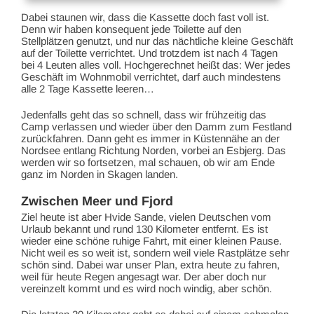
Dabei staunen wir, dass die Kassette doch fast voll ist.
Denn wir haben konsequent jede Toilette auf den
Stellplätzen genutzt, und nur das nächtliche kleine Geschäft
auf der Toilette verrichtet. Und trotzdem ist nach 4 Tagen
bei 4 Leuten alles voll. Hochgerechnet heißt das: Wer jedes
Geschäft im Wohnmobil verrichtet, darf auch mindestens
alle 2 Tage Kassette leeren…
Jedenfalls geht das so schnell, dass wir frühzeitig das
Camp verlassen und wieder über den Damm zum Festland
zurückfahren. Dann geht es immer in Küstennähe an der
Nordsee entlang Richtung Norden, vorbei an Esbjerg. Das
werden wir so fortsetzen, mal schauen, ob wir am Ende
ganz im Norden in Skagen landen.
Zwischen Meer und Fjord
Ziel heute ist aber Hvide Sande, vielen Deutschen vom
Urlaub bekannt und rund 130 Kilometer entfernt. Es ist
wieder eine schöne ruhige Fahrt, mit einer kleinen Pause.
Nicht weil es so weit ist, sondern weil viele Rastplätze sehr
schön sind. Dabei war unser Plan, extra heute zu fahren,
weil für heute Regen angesagt war. Der aber doch nur
vereinzelt kommt und es wird noch windig, aber schön.