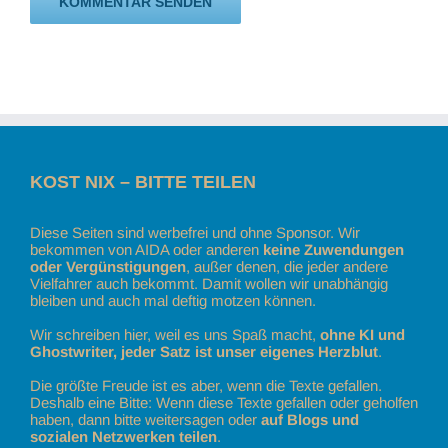
KOST NIX – BITTE TEILEN
Diese Seiten sind werbefrei und ohne Sponsor. Wir
bekommen von AIDA oder anderen
keine Zuwendungen
oder Vergünstigungen
, außer denen, die jeder andere
Vielfahrer auch bekommt. Damit wollen wir unabhängig
bleiben und auch mal deftig motzen können.
Wir schreiben hier, weil es uns Spaß macht,
ohne KI und
Ghostwriter, jeder Satz ist unser eigenes Herzblut
.
Die größte Freude ist es aber, wenn die Texte gefallen.
Deshalb eine Bitte: Wenn diese Texte gefallen oder geholfen
haben, dann bitte weitersagen oder
auf Blogs und
sozialen Netzwerken teilen
.