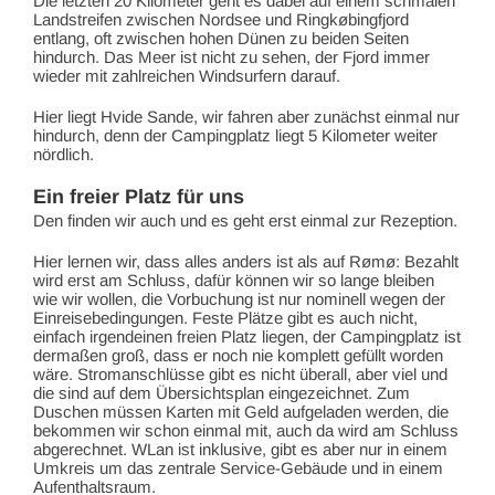
Die letzten 20 Kilometer geht es dabei auf einem schmalen
Landstreifen zwischen Nordsee und Ringkøbingfjord
entlang, oft zwischen hohen Dünen zu beiden Seiten
hindurch. Das Meer ist nicht zu sehen, der Fjord immer
wieder mit zahlreichen Windsurfern darauf.
Hier liegt Hvide Sande, wir fahren aber zunächst einmal nur
hindurch, denn der Campingplatz liegt 5 Kilometer weiter
nördlich.
Ein freier Platz für uns
Den finden wir auch und es geht erst einmal zur Rezeption.
Hier lernen wir, dass alles anders ist als auf Rømø: Bezahlt
wird erst am Schluss, dafür können wir so lange bleiben
wie wir wollen, die Vorbuchung ist nur nominell wegen der
Einreisebedingungen. Feste Plätze gibt es auch nicht,
einfach irgendeinen freien Platz liegen, der Campingplatz ist
dermaßen groß, dass er noch nie komplett gefüllt worden
wäre. Stromanschlüsse gibt es nicht überall, aber viel und
die sind auf dem Übersichtsplan eingezeichnet. Zum
Duschen müssen Karten mit Geld aufgeladen werden, die
bekommen wir schon einmal mit, auch da wird am Schluss
abgerechnet. WLan ist inklusive, gibt es aber nur in einem
Umkreis um das zentrale Service-Gebäude und in einem
Aufenthaltsraum.