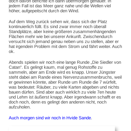
doch davon berichte ich dann übermorgen genauer. In
jedem Fall ist das Meer ganz nahe und die Wellen viel
höher, aufgepeitscht durch den Wind.
Auf dem Weg zurück sehen wir, dass sich der Platz
kontinuierlich füllt. Es sind zwar immer noch überall
Standplätze, aber keine größeren zusammenhängenden
Flächen mehr wie bei unserer Ankunft. Zwischendurch
versucht sich jemand genau neben uns zu stellen, aber er
hat irgendein Problem mit dem Strom und fährt weiter. Auch
ok.
Abends spielen wir noch eine lange Runde „Die Siedler von
Catan“. Es gelingt kaum, mal genug Rohstoffe zu
sammeln, aber am Ende wird es knapp. Unser Jüngster
steht dabei am Rande eines Nervenzusammenbruchs, weil
er gewinnen könnte, aber Runde um Runde die 7 würfelt,
was bedeutet: Räuber, zu viele Karten abgeben und nichts
bauen dürfen. Sind aber auch wirklich zu viele 7en heute
und Lehm ist äußerst knapp. Aber irgendwann schafft er es
doch noch, denn es gelingt den anderen nicht, noch
aufzuholen.
Auch morgen sind wir noch in Hvide Sande
.