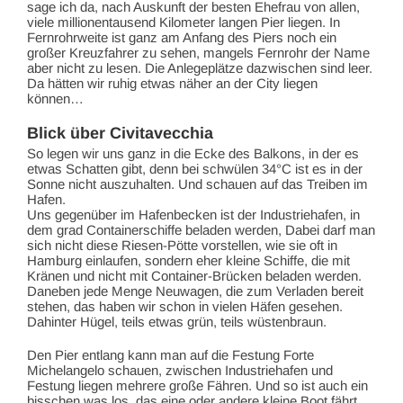
sage ich da, nach Auskunft der besten Ehefrau von allen,
viele millionentausend Kilometer langen Pier liegen. In
Fernrohrweite ist ganz am Anfang des Piers noch ein
großer Kreuzfahrer zu sehen, mangels Fernrohr der Name
aber nicht zu lesen. Die Anlegeplätze dazwischen sind leer.
Da hätten wir ruhig etwas näher an der City liegen
können…
Blick über Civitavecchia
So legen wir uns ganz in die Ecke des Balkons, in der es
etwas Schatten gibt, denn bei schwülen 34°C ist es in der
Sonne nicht auszuhalten. Und schauen auf das Treiben im
Hafen.
Uns gegenüber im Hafenbecken ist der Industriehafen, in
dem grad Containerschiffe beladen werden, Dabei darf man
sich nicht diese Riesen-Pötte vorstellen, wie sie oft in
Hamburg einlaufen, sondern eher kleine Schiffe, die mit
Kränen und nicht mit Container-Brücken beladen werden.
Daneben jede Menge Neuwagen, die zum Verladen bereit
stehen, das haben wir schon in vielen Häfen gesehen.
Dahinter Hügel, teils etwas grün, teils wüstenbraun.
Den Pier entlang kann man auf die Festung Forte
Michelangelo schauen, zwischen Industriehafen und
Festung liegen mehrere große Fähren. Und so ist auch ein
bisschen was los, das eine oder andere kleine Boot fährt