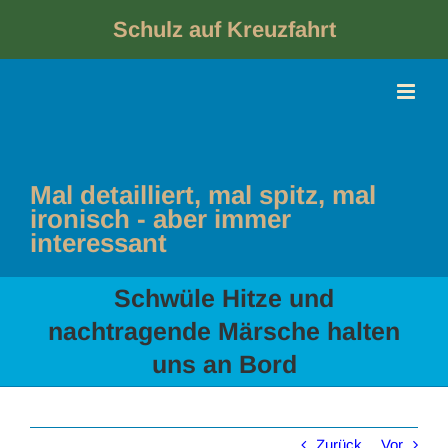
Skip
to
Schulz auf Kreuzfahrt
content
Mal detailliert, mal spitz, mal
ironisch - aber immer
interessant
Schwüle Hitze und
nachtragende Märsche halten
uns an Bord
Zurück
Vor