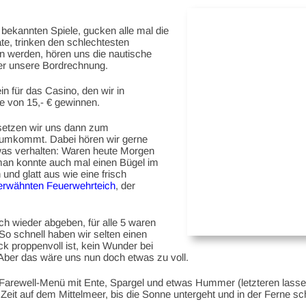
 bekannten Spiele, gucken alle mal die
te, trinken den schlechtesten
en werden, hören uns die nautische
er unsere Bordrechnung.
n für das Casino, den wir in
 von 15,- € gewinnen.
, setzen wir uns dann zum
erumkommt. Dabei hören wir gerne
as verhalten: Waren heute Morgen
an konnte auch mal einen Bügel im
und glatt aus wie eine frisch
 erwähnten Feuerwehrteich
, der
ch wieder abgeben, für alle 5 waren
o schnell haben wir selten einen
k proppenvoll ist, kein Wunder bei
ber das wäre uns nun doch etwas zu voll.
 Farewell-Menü mit Ente, Spargel und etwas Hummer (letzteren lasse
Zeit auf dem Mittelmeer, bis die Sonne untergeht und in der Ferne sc