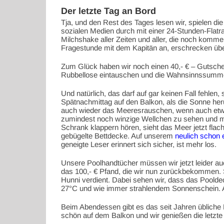
Der letzte Tag an Bord
Tja, und den Rest des Tages lesen wir, spielen die
sozialen Medien durch mit einer 24-Stunden-Flatra
Milchshake aller Zeiten und aller, die noch komm
Fragestunde mit dem Kapitän an, erschrecken üb
Zum Glück haben wir noch einen 40,- € – Gutschei
Rubbellose eintauschen und die Wahnsinnssumme
Und natürlich, das darf auf gar keinen Fall fehlen
Spätnachmittag auf den Balkon, als die Sonne h
auch wieder das Meeresrauschen, wenn auch etw
zumindest noch winzige Wellchen zu sehen und m
Schrank klappern hören, sieht das Meer jetzt flach 
gebügelte Bettdecke. Auf unserem
neulich schon
geneigte Leser erinnert sich sicher, ist mehr los.
Unsere Poolhandtücher müssen wir jetzt leider au
das 100,- € Pfand, die wir nun zurückbekommen. S
Hunni verdient. Dabei sehen wir, dass das Pooldec
27°C und wie immer strahlendem Sonnenschein. A
Beim Abendessen gibt es das seit Jahren übliche
schön auf dem Balkon und wir genießen die letzte 