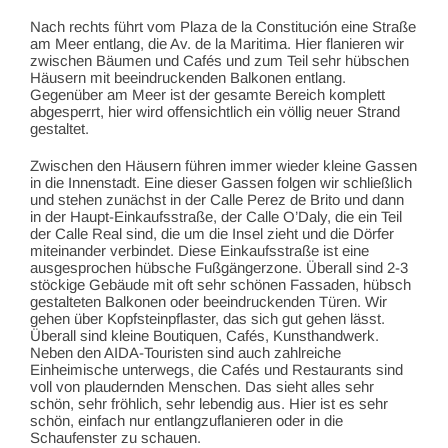
Nach rechts führt vom Plaza de la Constitución eine Straße
am Meer entlang, die Av. de la Maritima. Hier flanieren wir
zwischen Bäumen und Cafés und zum Teil sehr hübschen
Häusern mit beeindruckenden Balkonen entlang.
Gegenüber am Meer ist der gesamte Bereich komplett
abgesperrt, hier wird offensichtlich ein völlig neuer Strand
gestaltet.
Zwischen den Häusern führen immer wieder kleine Gassen
in die Innenstadt. Eine dieser Gassen folgen wir schließlich
und stehen zunächst in der Calle Perez de Brito und dann
in der Haupt-Einkaufsstraße, der Calle O’Daly, die ein Teil
der Calle Real sind, die um die Insel zieht und die Dörfer
miteinander verbindet. Diese Einkaufsstraße ist eine
ausgesprochen hübsche Fußgängerzone. Überall sind 2-3
stöckige Gebäude mit oft sehr schönen Fassaden, hübsch
gestalteten Balkonen oder beeindruckenden Türen. Wir
gehen über Kopfsteinpflaster, das sich gut gehen lässt.
Überall sind kleine Boutiquen, Cafés, Kunsthandwerk.
Neben den AIDA-Touristen sind auch zahlreiche
Einheimische unterwegs, die Cafés und Restaurants sind
voll von plaudernden Menschen. Das sieht alles sehr
schön, sehr fröhlich, sehr lebendig aus. Hier ist es sehr
schön, einfach nur entlangzuflanieren oder in die
Schaufenster zu schauen.