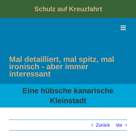
Skip
to
Schulz auf Kreuzfahrt
content
Mal detailliert, mal spitz, mal
ironisch - aber immer
interessant
Eine hübsche kanarische
Kleinstadt
Zurück
Vor