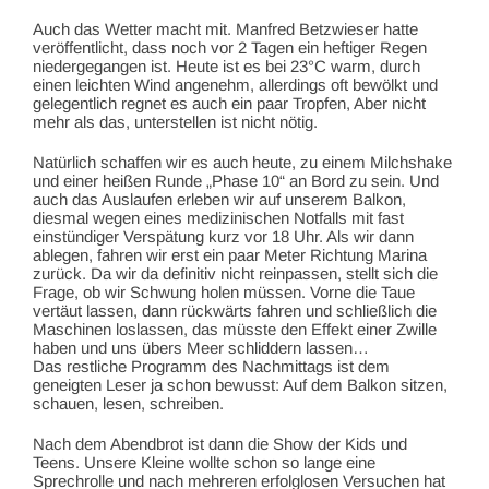
Auch das Wetter macht mit. Manfred Betzwieser hatte
veröffentlicht, dass noch vor 2 Tagen ein heftiger Regen
niedergegangen ist. Heute ist es bei 23°C warm, durch
einen leichten Wind angenehm, allerdings oft bewölkt und
gelegentlich regnet es auch ein paar Tropfen, Aber nicht
mehr als das, unterstellen ist nicht nötig.
Natürlich schaffen wir es auch heute, zu einem Milchshake
und einer heißen Runde „Phase 10“ an Bord zu sein. Und
auch das Auslaufen erleben wir auf unserem Balkon,
diesmal wegen eines medizinischen Notfalls mit fast
einstündiger Verspätung kurz vor 18 Uhr. Als wir dann
ablegen, fahren wir erst ein paar Meter Richtung Marina
zurück. Da wir da definitiv nicht reinpassen, stellt sich die
Frage, ob wir Schwung holen müssen. Vorne die Taue
vertäut lassen, dann rückwärts fahren und schließlich die
Maschinen loslassen, das müsste den Effekt einer Zwille
haben und uns übers Meer schliddern lassen…
Das restliche Programm des Nachmittags ist dem
geneigten Leser ja schon bewusst: Auf dem Balkon sitzen,
schauen, lesen, schreiben.
Nach dem Abendbrot ist dann die Show der Kids und
Teens. Unsere Kleine wollte schon so lange eine
Sprechrolle und nach mehreren erfolglosen Versuchen hat