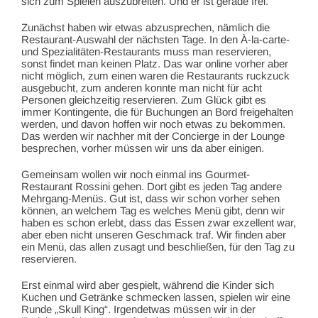
sich zum Spielen auszubreiten. Und er ist gerade frei.
Zunächst haben wir etwas abzusprechen, nämlich die
Restaurant-Auswahl der nächsten Tage. In den À-la-carte-
und Spezialitäten-Restaurants muss man reservieren,
sonst findet man keinen Platz. Das war online vorher aber
nicht möglich, zum einen waren die Restaurants ruckzuck
ausgebucht, zum anderen konnte man nicht für acht
Personen gleichzeitig reservieren. Zum Glück gibt es
immer Kontingente, die für Buchungen an Bord freigehalten
werden, und davon hoffen wir noch etwas zu bekommen.
Das werden wir nachher mit der Concierge in der Lounge
besprechen, vorher müssen wir uns da aber einigen.
Gemeinsam wollen wir noch einmal ins Gourmet-
Restaurant Rossini gehen. Dort gibt es jeden Tag andere
Mehrgang-Menüs. Gut ist, dass wir schon vorher sehen
können, an welchem Tag es welches Menü gibt, denn wir
haben es schon erlebt, dass das Essen zwar exzellent war,
aber eben nicht unseren Geschmack traf. Wir finden aber
ein Menü, das allen zusagt und beschließen, für den Tag zu
reservieren.
Erst einmal wird aber gespielt, während die Kinder sich
Kuchen und Getränke schmecken lassen, spielen wir eine
Runde „Skull King“. Irgendetwas müssen wir in der