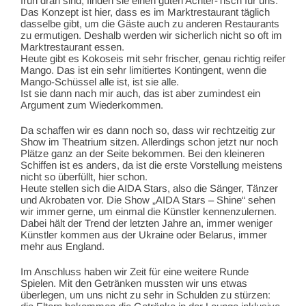
früh dran sind, finden sie einen guten Achter-Tisch für uns.
Das Konzept ist hier, dass es im Marktrestaurant täglich
dasselbe gibt, um die Gäste auch zu anderen Restaurants
zu ermutigen. Deshalb werden wir sicherlich nicht so oft im
Marktrestaurant essen.
Heute gibt es Kokoseis mit sehr frischer, genau richtig reifer
Mango. Das ist ein sehr limitiertes Kontingent, wenn die
Mango-Schüssel alle ist, ist sie alle.
Ist sie dann nach mir auch, das ist aber zumindest ein
Argument zum Wiederkommen.
Da schaffen wir es dann noch so, dass wir rechtzeitig zur
Show im Theatrium sitzen. Allerdings schon jetzt nur noch
Plätze ganz an der Seite bekommen. Bei den kleineren
Schiffen ist es anders, da ist die erste Vorstellung meistens
nicht so überfüllt, hier schon.
Heute stellen sich die AIDA Stars, also die Sänger, Tänzer
und Akrobaten vor. Die Show „AIDA Stars – Shine“ sehen
wir immer gerne, um einmal die Künstler kennenzulernen.
Dabei hält der Trend der letzten Jahre an, immer weniger
Künstler kommen aus der Ukraine oder Belarus, immer
mehr aus England.
Im Anschluss haben wir Zeit für eine weitere Runde
Spielen. Mit den Getränken mussten wir uns etwas
überlegen, um uns nicht zu sehr in Schulden zu stürzen: