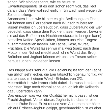
schön. Wir sind gespannt, wie es heute ist.
Erwartungsgemäß ist es dort schon recht voll, das liegt
daran, dass Viele wahrscheinlich früh wach sind wegen der
Zeitumstellung.
Ansonsten ist es wie bisher: es gibt Bedienung am Tisch,
wir können uns Eierspeisen nach Wunsch zubereiten
lassen (wobei ich überzeugt bin, dass Zubereitung der Eier
bedeutet, dass diese dem Kock entrissen werden, bevor er
sie auf das Buffet eines Nachbarrestaurants bringen kann),
bestellen Kaffee-Spezialitäten, können uns eine Etagere
zusammenstellen lassen. Mit Lachs, Käse, Wurst,
Früchten. Die Wurst lassen wir mal weg (ganz nach dem
Motto: in der Not schmeckt auch ohne Wurst das Brot).
Brötchen und Joghurt können wir uns am Tresen selber
heraussuchen und geben lassen.
Das klappt alles sehr gut, die Bedienung ist flott, der Lachs
wie üblich sehr lecker, die Eier tatsächlich genau richtig, wir
starten also mit einem Weich-Ei-Index von 2/2.
Meerrettich ist wie immer nicht dabei, da muss ich dann die
nächsten Tage noch einmal schauen, ob ich die Kellnerin
dazu überreden kann.
Das einzige, was von der Qualität her nicht passt, ist der
Frucht-Joghurt. Vorteil dieses Joghurts ist, dass er einen
sehr in Ruhe lässt. Er ist rot und vom Aussehen her hätte
ich auf Erdbeer-Joghurt getippt, geschmacklich ist es aber