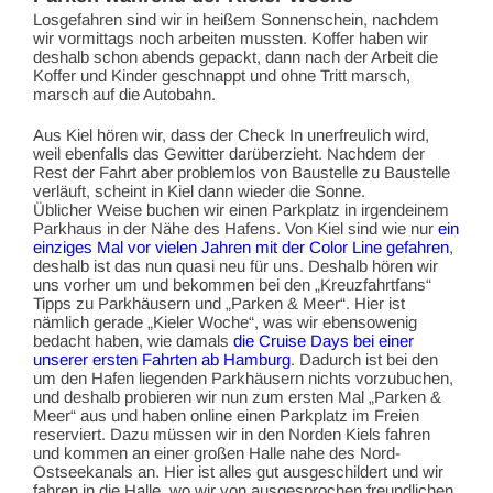
Losgefahren sind wir in heißem Sonnenschein, nachdem
wir vormittags noch arbeiten mussten. Koffer haben wir
deshalb schon abends gepackt, dann nach der Arbeit die
Koffer und Kinder geschnappt und ohne Tritt marsch,
marsch auf die Autobahn.
Aus Kiel hören wir, dass der Check In unerfreulich wird,
weil ebenfalls das Gewitter darüberzieht. Nachdem der
Rest der Fahrt aber problemlos von Baustelle zu Baustelle
verläuft, scheint in Kiel dann wieder die Sonne.
Üblicher Weise buchen wir einen Parkplatz in irgendeinem
Parkhaus in der Nähe des Hafens. Von Kiel sind wie nur
ein
einziges Mal vor vielen Jahren mit der Color Line gefahren
,
deshalb ist das nun quasi neu für uns. Deshalb hören wir
uns vorher um und bekommen bei den „Kreuzfahrtfans“
Tipps zu Parkhäusern und „Parken & Meer“. Hier ist
nämlich gerade „Kieler Woche“, was wir ebensowenig
bedacht haben, wie damals
die Cruise Days bei einer
unserer ersten Fahrten ab Hamburg
. Dadurch ist bei den
um den Hafen liegenden Parkhäusern nichts vorzubuchen,
und deshalb probieren wir nun zum ersten Mal „Parken &
Meer“ aus und haben online einen Parkplatz im Freien
reserviert. Dazu müssen wir in den Norden Kiels fahren
und kommen an einer großen Halle nahe des Nord-
Ostseekanals an. Hier ist alles gut ausgeschildert und wir
fahren in die Halle, wo wir von ausgesprochen freundlichen