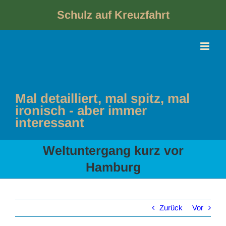
Skip
to
Schulz auf Kreuzfahrt
content
Mal detailliert, mal spitz, mal
ironisch - aber immer
interessant
Weltuntergang kurz vor
Hamburg
Zurück
Vor