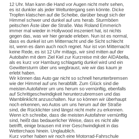
12 Uhr. Man kann die Hand vor Augen nicht mehr sehen,
es ist dunkler als jeder Weltuntergang sein könnte. Dicke
Tropfen klatschen auf die Scheibe, darüber beugt sich der
Himmel schwer und dunkel auf uns herab. Sturmböen
peitschen Äste über die Straße. Was Roland Emmerich
immer mal wieder in Hollywood inszeniert hat, ist nichts
gegen das, was wir hier gerade erleben. Nun ist es normal,
dass es dunkel ist um Mitternacht und die Sicht schlecht
ist, wenn es dann auch noch regnet. Nur ist von Mitternacht
keine Rede, es ist 12 Uhr mittags, wir sind mitten auf der
Autobahn mit dem Ziel Kiel zur Kurzreise mit der AIDAbella,
als es kurz vor Hamburg schlagartig dunkel wird und ein
Gewittersturm über uns wegbraust, wie wir das kaum je
erlebt haben.
Wir können das Auto gar nicht so schnell herunterbremsen
wie der Himmel auf uns herabfällt. Zum Glück sind die
meisten Autofahrer um uns herum so vernünftig, ebenfalls
auf Schrittgeschwindigkeit herunterzubremsen und das
Warnblinklicht anzuschalten. Nur so können wir überhaupt
noch erkennen, wo Autos um uns herum auf der Straße
sind, die Rücklichter sind längst nicht mehr zu erkennen.
Wenn ich schreibe, dass die meisten Autofahrer vernünftig
sind, heißt das bedauerlicher Weise, dass es nicht alle
betrifft, einige brausen mit irrer Geschwindigkeit in das
Wetterchaos hinein. Unglaublich.
Kurz vorher haben wir noch eine Motorrad-Fahrschule