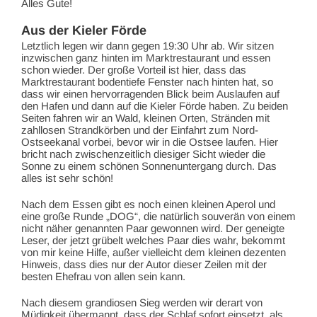
Alles Gute!
Aus der Kieler Förde
Letztlich legen wir dann gegen 19:30 Uhr ab. Wir sitzen
inzwischen ganz hinten im Marktrestaurant und essen
schon wieder. Der große Vorteil ist hier, dass das
Marktrestaurant bodentiefe Fenster nach hinten hat, so
dass wir einen hervorragenden Blick beim Auslaufen auf
den Hafen und dann auf die Kieler Förde haben. Zu beiden
Seiten fahren wir an Wald, kleinen Orten, Stränden mit
zahllosen Strandkörben und der Einfahrt zum Nord-
Ostseekanal vorbei, bevor wir in die Ostsee laufen. Hier
bricht nach zwischenzeitlich diesiger Sicht wieder die
Sonne zu einem schönen Sonnenuntergang durch. Das
alles ist sehr schön!
Nach dem Essen gibt es noch einen kleinen Aperol und
eine große Runde „DOG“, die natürlich souverän von einem
nicht näher genannten Paar gewonnen wird. Der geneigte
Leser, der jetzt grübelt welches Paar dies wahr, bekommt
von mir keine Hilfe, außer vielleicht dem kleinen dezenten
Hinweis, dass dies nur der Autor dieser Zeilen mit der
besten Ehefrau von allen sein kann.
Nach diesem grandiosen Sieg werden wir derart von
Müdigkeit übermannt, dass der Schlaf sofort einsetzt, als