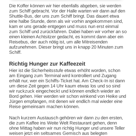
Die Koffer können wir hier ebenfalls abgeben, sie werden
zum Schiff gebracht. Vor der Halle warten wir dann auf den
Shuttle-Bus, der uns zum Schiff bringt. Das dauert etwa
eine halbe Stunde, denn als wir vorhin angekommen sind,
kam er uns gerade entgegen und muss nun erst einmal
zum Schiff und zurückfahren. Dabei haben wir vorher an so
einen kleinen Achtsitzer gedacht, es kommt dann aber ein
Reisebus, der auch nötig ist, um alle Mitreisenden
aufzunehmen. Dieser bringt uns in knapp 20 Minuten zum
Schiff.
Richtig Hunger zur Kaffeezeit
Hier ist die Sicherheitsstufe etwas erhöht worden, schon
am Eingang zum Terminal wird kontrolliert und Zugang
erhält nur, wer ein Schiffs-Ticket hat. Am Check-In ist dann
um diese Zeit gegen 14 Uhr kaum etwas los und so sind
wir ruckzuck eingecheckt und können endlich wieder an
Bord gehen. Hier werden wir schon winkend von Heike und
Jürgen empfangen, mit denen wir endlich mal wieder eine
Reise gemeinsam machen können.
Nach kurzem Austausch gehören wir dann zu den ersten,
die zum Kaffee ins Weite Welt Restaurant gehen, denn
ohne Mittag haben wir nun richtig Hunger und unsere Teller
weisen jetzt ein seltsames Gemisch aus belegten