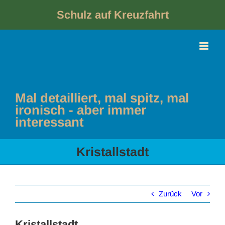
Skip
to
Schulz auf Kreuzfahrt
content
Mal detailliert, mal spitz, mal
ironisch - aber immer
interessant
Kristallstadt
Zurück
Vor
Kristallstadt