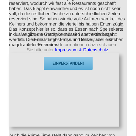
reserviert, wodurch wir fast alle Restaurants geschafft
haben. Das klappt einwandfrei und es ist noch nicht sehr
voll, da die restlichen Tische zu unterschiedlichen Zeiten
reserviert sind. So haben wir die volle Aufmerksamkeit des
Kellners und bekommen die viertel bis halben Enten zügig.
Das Konzept hier ist so, dass es Essen nach Speisekarte
Aus Datenschutzgründen wird die Verbindung zu
inklusive gibt, die Getränke müssen aber extra bezahlt
YouTube erst hergestellt, wenn Sie auf den Button
werden. Die Ente ist sehr kross und lecker, aber bisschen
klicken. Für weitere Informationen dazu schauen
mager auf der Entenbrust.
Sie bitte unter
Impressum & Datenschutz
.
EINVERSTANDEN!
Auch die Prime Time steht dann ganz im Zeichen von