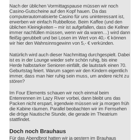
Nach der üblichen Vormittagspause müssen wir noch
Casino-Gutscheine auf den Kopf hauen. Da das
computerautomatisierte Casino für uns uninteressant ist,
erwerben wir einfach Rubbellose. Beim Kaffee (und den
üblichen Kleinigkeiten – mir ist aufgefallen, dass die Kellner
immer nachfüllen müssen, wenn wir da waren…) wird dann
fleißig gerubbelt und bei Losen im Wert von 40,- € können
wir hier den Wahnsinnsgewinn von 5,- € verkünden.
Natürlich wird auch dieser Nachmittag durchgespielt. Dabei
ist es in der Lounge wieder sehr schön ruhig, bis eine
Herde halbstarker Senioren einfällt, die lautstark einen 70.
Geburtstag feiert. Warum sagen wir den Kindern eigentlich
immer, dass man hier ruhig sein muss, um andere nicht zu
stören?
Im Four Elements schauen wir noch einmal beim
Entenrennen im Lazy River vorbei, dann bleibt uns das
Packen nicht erspart, irgendwie müssen wir ja morgen früh
die Kabine räumen. Parallel beobachten wir im Fernsehen
die dröge Nautische Stunde, die gerade im Theatrium
stattfindet.
Doch noch Brauhaus
Für das Abendbrot hatten wir ja gestern im Brauhaus