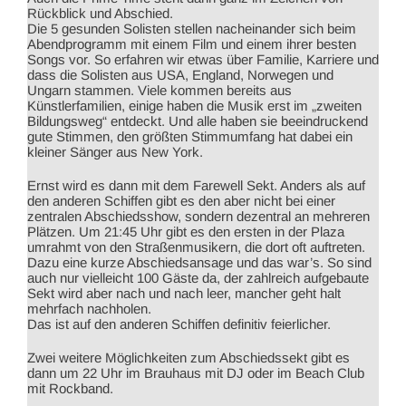
Rückblick und Abschied.
Die 5 gesunden Solisten stellen nacheinander sich beim
Abendprogramm mit einem Film und einem ihrer besten
Songs vor. So erfahren wir etwas über Familie, Karriere und
dass die Solisten aus USA, England, Norwegen und
Ungarn stammen. Viele kommen bereits aus
Künstlerfamilien, einige haben die Musik erst im „zweiten
Bildungsweg“ entdeckt. Und alle haben sie beeindruckend
gute Stimmen, den größten Stimmumfang hat dabei ein
kleiner Sänger aus New York.
Ernst wird es dann mit dem Farewell Sekt. Anders als auf
den anderen Schiffen gibt es den aber nicht bei einer
zentralen Abschiedsshow, sondern dezentral an mehreren
Plätzen. Um 21:45 Uhr gibt es den ersten in der Plaza
umrahmt von den Straßenmusikern, die dort oft auftreten.
Dazu eine kurze Abschiedsansage und das war’s. So sind
auch nur vielleicht 100 Gäste da, der zahlreich aufgebaute
Sekt wird aber nach und nach leer, mancher geht halt
mehrfach nachholen.
Das ist auf den anderen Schiffen definitiv feierlicher.
Zwei weitere Möglichkeiten zum Abschiedssekt gibt es
dann um 22 Uhr im Brauhaus mit DJ oder im Beach Club
mit Rockband.