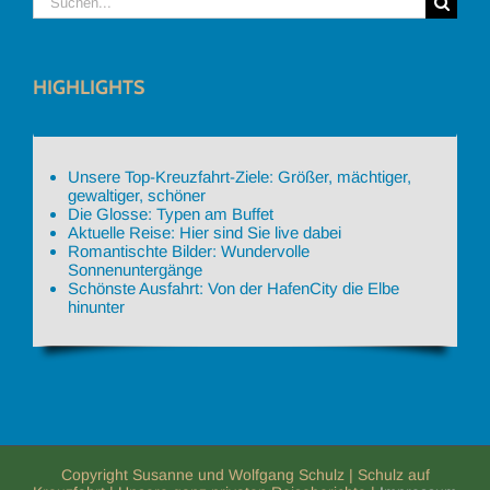
nach:
HIGHLIGHTS
Unsere Top-Kreuzfahrt-Ziele: Größer, mächtiger,
gewaltiger, schöner
Die Glosse: Typen am Buffet
Aktuelle Reise: Hier sind Sie live dabei
Romantischte Bilder: Wundervolle
Sonnenuntergänge
Schönste Ausfahrt: Von der HafenCity die Elbe
hinunter
Copyright Susanne und Wolfgang Schulz | Schulz auf