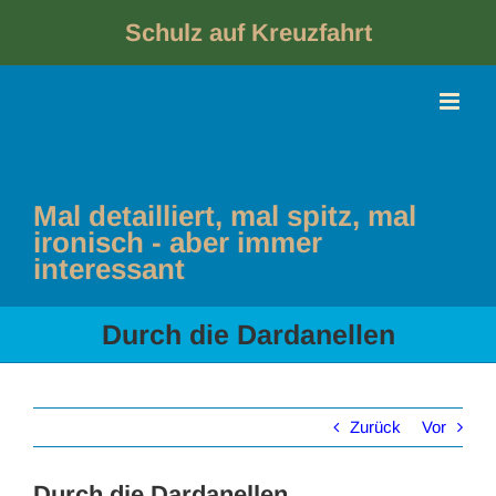
Skip
to
Schulz auf Kreuzfahrt
content
Mal detailliert, mal spitz, mal
ironisch - aber immer
interessant
Durch die Dardanellen
Zurück
Vor
Durch die Dardanellen