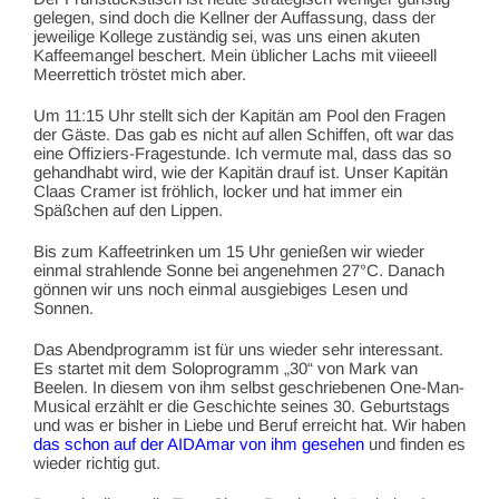
gelegen, sind doch die Kellner der Auffassung, dass der
jeweilige Kollege zuständig sei, was uns einen akuten
Kaffeemangel beschert. Mein üblicher Lachs mit viieeell
Meerrettich tröstet mich aber.
Um 11:15 Uhr stellt sich der Kapitän am Pool den Fragen
der Gäste. Das gab es nicht auf allen Schiffen, oft war das
eine Offiziers-Fragestunde. Ich vermute mal, dass das so
gehandhabt wird, wie der Kapitän drauf ist. Unser Kapitän
Claas Cramer ist fröhlich, locker und hat immer ein
Späßchen auf den Lippen.
Bis zum Kaffeetrinken um 15 Uhr genießen wir wieder
einmal strahlende Sonne bei angenehmen 27°C. Danach
gönnen wir uns noch einmal ausgiebiges Lesen und
Sonnen.
Das Abendprogramm ist für uns wieder sehr interessant.
Es startet mit dem Soloprogramm „30“ von Mark van
Beelen. In diesem von ihm selbst geschriebenen One-Man-
Musical erzählt er die Geschichte seines 30. Geburtstags
und was er bisher in Liebe und Beruf erreicht hat. Wir haben
das schon auf der AIDAmar von ihm gesehen
und finden es
wieder richtig gut.