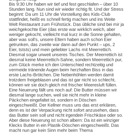
Bis 9:30 Uhr haben wir tief und fest geschlafen – über 10
Stunden lang. Nun sind wir wieder richtig fit. Und der Stress
beginnt: Da um 11 Uhr die Vorstellung des Kids-Club
stattfindet, heißt es schnell fertig machen und ins Weite
Welt Restaurant zum Frühstück. Das übliche sind bei mir ja
weichgekochte Eier (das erste war wirklich weich, aber
weniger gekocht, vielleicht mal kurz in die Sonne gehalten,
aber was soll’s, unsere Eltern haben auch schon Eier
getrunken, das zweite war dann auf den Punkt – ups, 2
Eier, tststs) und mein geliebter Lachs mit Meerrettich.
Diesmal sogar unweit unseres Tisches. Der Meerrettich ist
diesmal keine Meerrettich-Sahne, sondern Meerrettich pur,
zum Glück merke ich den Unterschied rechtzeitig und
vermeide tränende Augen beim herzhaften Biss in das
erste Lachs-Brötchen. Die Nebenhöhlen werden damit
trotzdem freigeblasen und das ist gar nicht so schlecht,
können wir sie doch gleich mit frischer Meeresluft füllen.
Eine Neuerung fällt uns noch auf: Die Butter müssen wir
diesmal lange suchen, weil sie nicht mehr in kleine
Päckchen eingefaltet ist, sondern in Döschen
eingeschweißt. Der Kellner muss uns das erst erklären,
denn es ist der Verpackung nicht sofort anzusehen, dass
das Butter sein soll und nicht irgendein Frischkäse oder so.
Aber diese Neuerung ist schon albern: Da ist ein winziger
Klecks Butter in ein Plastik-Döschen eingeschweißt. Das
macht nun gar kein Sinn mehr beim Thema