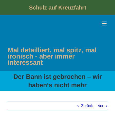
Skip
to
Schulz auf Kreuzfahrt
content
Mal detailliert, mal spitz, mal
ironisch - aber immer
interessant
Der Bann ist gebrochen – wir
haben‘s nicht mehr
Zurück
Vor