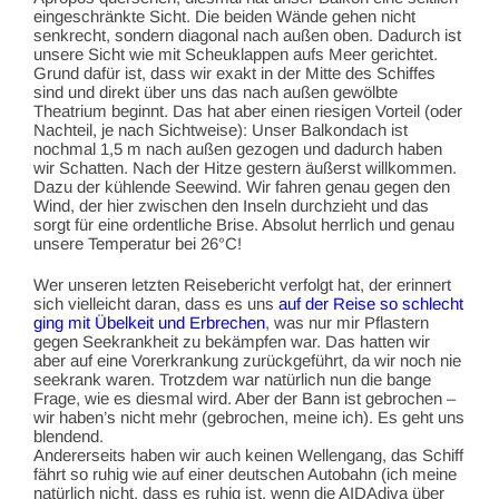
eingeschränkte Sicht. Die beiden Wände gehen nicht
senkrecht, sondern diagonal nach außen oben. Dadurch ist
unsere Sicht wie mit Scheuklappen aufs Meer gerichtet.
Grund dafür ist, dass wir exakt in der Mitte des Schiffes
sind und direkt über uns das nach außen gewölbte
Theatrium beginnt. Das hat aber einen riesigen Vorteil (oder
Nachteil, je nach Sichtweise): Unser Balkondach ist
nochmal 1,5 m nach außen gezogen und dadurch haben
wir Schatten. Nach der Hitze gestern äußerst willkommen.
Dazu der kühlende Seewind. Wir fahren genau gegen den
Wind, der hier zwischen den Inseln durchzieht und das
sorgt für eine ordentliche Brise. Absolut herrlich und genau
unsere Temperatur bei 26°C!
Wer unseren letzten Reisebericht verfolgt hat, der erinnert
sich vielleicht daran, dass es uns
auf der Reise so schlecht
ging mit Übelkeit und Erbrechen
, was nur mir Pflastern
gegen Seekrankheit zu bekämpfen war. Das hatten wir
aber auf eine Vorerkrankung zurückgeführt, da wir noch nie
seekrank waren. Trotzdem war natürlich nun die bange
Frage, wie es diesmal wird. Aber der Bann ist gebrochen –
wir haben’s nicht mehr (gebrochen, meine ich). Es geht uns
blendend.
Andererseits haben wir auch keinen Wellengang, das Schiff
fährt so ruhig wie auf einer deutschen Autobahn (ich meine
natürlich nicht, dass es ruhig ist, wenn die AIDAdiva über