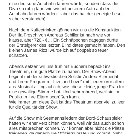
eine deutsche Autobahn fahren würde, sondern dass die
Diva so ruhig fährt wie wir mit unserem Auto auf der
Autobahn fahren würden – aber das hat der geneigte Leser
sicher verstanden).
Nach dem Kaffeetrinken gönnen wir uns die Kunstauktion.
Der lila Frosch von Andreas Schiller ist nach wie vor
klasse, aber 720,- €… Ein Schnäppchen dagegen dürfte
der Ersteigerer des letzten Blind dates gemacht haben. Den
kleinen James Rizzi würde ich auf doppelt so teuer
schätzen.
Abends setzen wir uns früh mit Büchern bepackt ins
Theatrium, um gute Plätze zu haben. Der Show-Abend
beginnt mit der schwedischen Solistin Andrea Stjernedal
und ihrem Programm „Live and Love“ mit Liedern vor allem
aus Musicals. Unglaublich, was diese kleine, junge Frau für
eine gewaltige Stimme hat. Und sehr rührend, weil sie im
Publikum ihre Eltern begrüßen kann.
Wie immer um diese Zeit ist das Theatrium aber viel zu leer
für die Qualität der Show.
Auf die Show mit Seemannsliedern der Bord-Schauspieler
hätten wir eher verzichten können, weil wir das auch schon
alles mitsprechen können. Wir können aber nicht die Plätze
freigeben, da danach die Offiziersvorstellung kommt. Sehr