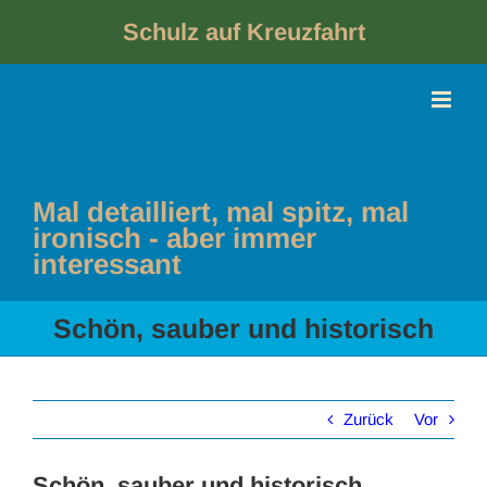
Skip
to
Schulz auf Kreuzfahrt
content
Mal detailliert, mal spitz, mal
ironisch - aber immer
interessant
Schön, sauber und historisch
Zurück
Vor
Schön, sauber und historisch