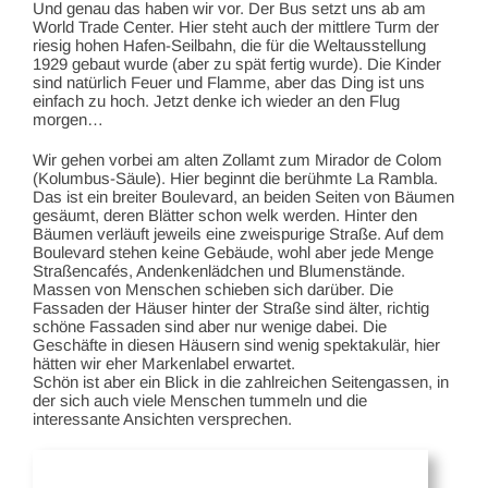
Und genau das haben wir vor. Der Bus setzt uns ab am
World Trade Center. Hier steht auch der mittlere Turm der
riesig hohen Hafen-Seilbahn, die für die Weltausstellung
1929 gebaut wurde (aber zu spät fertig wurde). Die Kinder
sind natürlich Feuer und Flamme, aber das Ding ist uns
einfach zu hoch. Jetzt denke ich wieder an den Flug
morgen…
Wir gehen vorbei am alten Zollamt zum Mirador de Colom
(Kolumbus-Säule). Hier beginnt die berühmte La Rambla.
Das ist ein breiter Boulevard, an beiden Seiten von Bäumen
gesäumt, deren Blätter schon welk werden. Hinter den
Bäumen verläuft jeweils eine zweispurige Straße. Auf dem
Boulevard stehen keine Gebäude, wohl aber jede Menge
Straßencafés, Andenkenlädchen und Blumenstände.
Massen von Menschen schieben sich darüber. Die
Fassaden der Häuser hinter der Straße sind älter, richtig
schöne Fassaden sind aber nur wenige dabei. Die
Geschäfte in diesen Häusern sind wenig spektakulär, hier
hätten wir eher Markenlabel erwartet.
Schön ist aber ein Blick in die zahlreichen Seitengassen, in
der sich auch viele Menschen tummeln und die
interessante Ansichten versprechen.