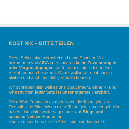
KOST NIX – BITTE TEILEN
Diese Seiten sind werbefrei und ohne Sponsor. Wir
bekommen von AIDA oder anderen
keine Zuwendungen
oder Vergünstigungen
, außer denen, die jeder andere
Vielfahrer auch bekommt. Damit wollen wir unabhängig
bleiben und auch mal deftig motzen können.
Wir schreiben hier, weil es uns Spaß macht,
ohne KI und
Ghostwriter, jeder Satz ist unser eigenes Herzblut
.
Die größte Freude ist es aber, wenn die Texte gefallen.
Deshalb eine Bitte: Wenn diese Texte gefallen oder geholfen
haben, dann bitte weitersagen oder
auf Blogs und
sozialen Netzwerken teilen
.
Das ist unser Lohn für die Arbeit, die hier drinsteckt.