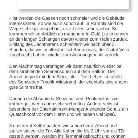
Hier werden die Gassen noch schmaler und die Gebäude
interessanter. So wie auch schon auf La Rambla sind die
Wege sehr gut ausgebaut, es ist alles sehr sauber. So
kommen wir schließlich an manchem In-Café (zu erkennen
an den langen Schlangen davor) wieder zum Hafen zurück.
Entlang des Jachthafens schlendern wir nach über 2
Stunden, die wir im ältesten Teil Barcelonas, der Ciutat Vella
zugebracht haben, wieder zum Ausgangspunkt zurück.
Den Nachmittag verbringen wir dann natürlich wieder bei
dem strahlenden Sonnenschein auf dem Balkon. Der
Abend beginnt mit dem Solo „Life – Das Leben ist schön“
des Schweden Fredrik Widstrand, der ebenfalls eine enorm
gute Stimme hat.
Danach die Abschieds-Show auf dem Pooldeck ist wie
immer gut, wenn auch sehr wehmütig. Andererseits ist
besonders der Entertainment-Manger Alexander Schulz ein
Quatschkopf vor dem Herrn und wir haben viel Spaß.
3 unserer 4 Koffer packen wir schon heute Abend und
stellen sie vor die Tür. Alle Koffer, die bis 2 Uhr vor die Tür
gestellt werden, werden ins Terminal gebracht und können