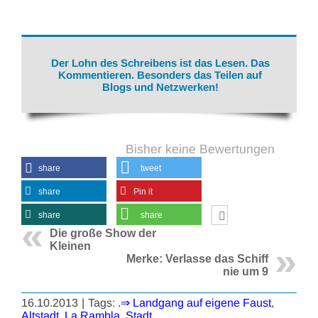
Der Lohn des Schreibens ist das Lesen. Das
Kommentieren. Besonders das Teilen auf
Blogs und Netzwerken!
Bisher keine Bewertungen
share
tweet
share
Pin it
share
share
Die große Show der
Kleinen
Merke: Verlasse das Schiff
nie um 9
16.10.2013
|
Tags:
.⇒ Landgang auf eigene Faust
,
Altstadt
,
La Rambla
,
Stadt