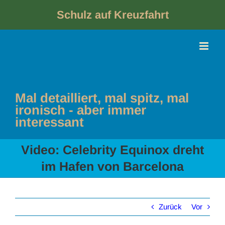
Skip
to
Schulz auf Kreuzfahrt
content
Mal detailliert, mal spitz, mal
ironisch - aber immer
interessant
Video: Celebrity Equinox dreht
im Hafen von Barcelona
Zurück
Vor