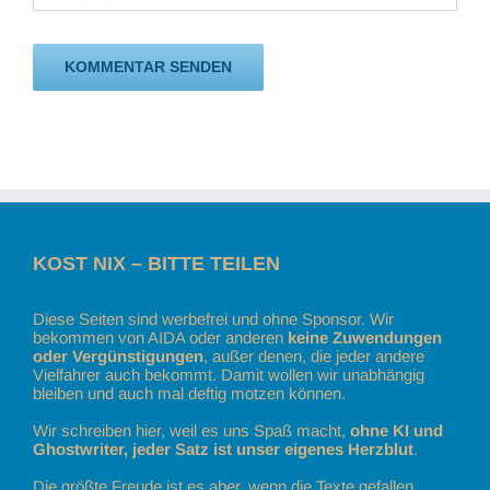
KOST NIX – BITTE TEILEN
Diese Seiten sind werbefrei und ohne Sponsor. Wir
bekommen von AIDA oder anderen
keine Zuwendungen
oder Vergünstigungen
, außer denen, die jeder andere
Vielfahrer auch bekommt. Damit wollen wir unabhängig
bleiben und auch mal deftig motzen können.
Wir schreiben hier, weil es uns Spaß macht,
ohne KI und
Ghostwriter, jeder Satz ist unser eigenes Herzblut
.
Die größte Freude ist es aber, wenn die Texte gefallen.