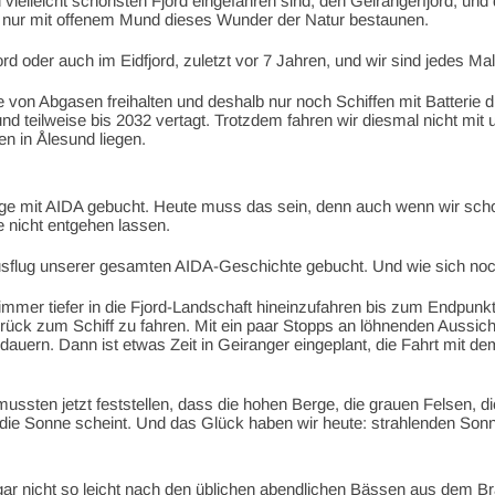
d vielleicht schönsten Fjord eingefahren sind, den Geirangerfjord, un
 nur mit offenem Mund dieses Wunder der Natur bestaunen.
d oder auch im Eidfjord, zuletzt vor 7 Jahren, und wir sind jedes Mal 
 von Abgasen freihalten und deshalb nur noch Schiffen mit Batterie d
d teilweise bis 2032 vertagt. Trotzdem fahren wir diesmal nicht mit 
n in Ålesund liegen.
lüge mit AIDA gebucht. Heute muss das sein, denn auch wenn wir scho
e nicht entgehen lassen.
sflug unserer gesamten AIDA-Geschichte gebucht. Und wie sich noch
 immer tiefer in die Fjord-Landschaft hineinzufahren bis zum Endpun
rück zum Schiff zu fahren. Mit ein paar Stopps an löhnenden Aussic
 dauern. Dann ist etwas Zeit in Geiranger eingeplant, die Fahrt mit 
ir mussten jetzt feststellen, dass die hohen Berge, die grauen Felsen
die Sonne scheint. Und das Glück haben wir heute: strahlenden Son
 gar nicht so leicht nach den üblichen abendlichen Bässen aus dem B