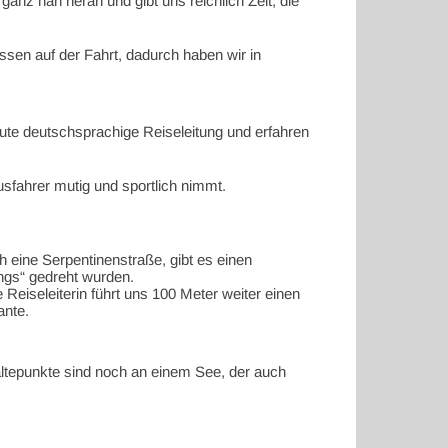
 ganz nah heran und gibt uns reichlich Zeit, die
sen auf der Fahrt, dadurch haben wir in
gute deutschsprachige Reiseleitung und erfahren
sfahrer mutig und sportlich nimmt.
 eine Serpentinenstraße, gibt es einen
ings“ gedreht wurden.
Reiseleiterin führt uns 100 Meter weiter einen
ante.
altepunkte sind noch an einem See, der auch