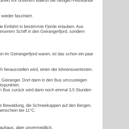
d direkt vor unserem Balkon die riesigen Felswände
wieder fasziniert.
ie Einfahrt in bestimmte Fjorde erlauben. Aus
unserem Schiff in den Geirangerfjord, sondern
n im Geirangerfjord waren, ist das schon ein paar
 herausstellen wird, einen der lohnenswertesten.
kt Geiranger. Dort dann in den Bus umzusteigen
htspunkten.
dem Bus zurück wird dann noch einmal 3,5 Stunden
, die Bewaldung, die Schneekappen auf den Bergen,
nenschein bei 11°C.
rauhaus, aber unvermeidlich.