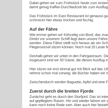
Dabei gehen wir zum Frühstück heute zum ersten M
damit genug Kaffee-Durchlaufzeit bis zum Ausflugs
Das Frühstück im East Restaurant ist genauso gut
schmeckt hier etwas trocken und fischig.
Auf der Fähre
Wie immer gehen wir frühzeitig von Bord, das ma
Direkt vor unserem Schiff liegt dann unsere Fähre 
werden. Diese Fähre stellt sich heraus als ein Sc
Fliegersessel sitzen können. Noch mal 20 Leute fin
Deshalb gehen wir unten in den Fahrgastraum. Die F
insgesamt sind wir 50 Gäste, die diesen Ausflug 
Hier sitzen wir erst einmal gut mit Blick auf das 
nehme schon mal vorweg: die Bücher haben wir ni
Zwischendurch werden Baguette, Apfel und eine F
Zuerst durch die breiten Fjorde
Zunächst geht es durch den Storfjord. Das ist int
auf gepflegtem Rasen. Hin und wieder fahren wir a
kann noch keine Rede sein. Aber auch hier besteht