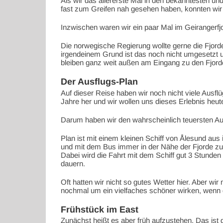
Als wir das allererste Mal in den bekanntesten un
fast zum Greifen nah gesehen haben, konnten wir
Inzwischen waren wir ein paar Mal im Geirangerfjor
Die norwegische Regierung wollte gerne die Fjorde
irgendeinem Grund ist das noch nicht umgesetzt un
bleiben ganz weit außen am Eingang zu den Fjorde
Der Ausflugs-Plan
Auf dieser Reise haben wir noch nicht viele Ausf
Jahre her und wir wollen uns dieses Erlebnis heut
Darum haben wir den wahrscheinlich teuersten Au
Plan ist mit einem kleinen Schiff von Ålesund aus
und mit dem Bus immer in der Nähe der Fjorde zu
Dabei wird die Fahrt mit dem Schiff gut 3 Stunden
dauern.
Oft hatten wir nicht so gutes Wetter hier. Aber w
nochmal um ein vielfaches schöner wirken, wenn 
Frühstück im East
Zunächst heißt es aber früh aufzustehen. Das ist