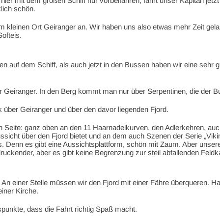
hier mit dem großen Schiff nur vorbeifahren, fährt unser Kapitän jetzt
lich schön.
kleinen Ort Geiranger an. Wir haben uns also etwas mehr Zeit gelas
Softeis.
n auf dem Schiff, als auch jetzt in den Bussen haben wir eine sehr 
 Geiranger. In den Berg kommt man nur über Serpentinen, die der Bu
k über Geiranger und über den davor liegenden Fjord.
 Seite: ganz oben an den 11 Haarnadelkurven, den Adlerkehren, auch
ussicht über den Fjord bietet und an dem auch Szenen der Serie „Vik
. Denn es gibt eine Aussichtsplattform, schön mit Zaum. Aber unsere 
druckender, aber es gibt keine Begrenzung zur steil abfallenden Feldk
 An einer Stelle müssen wir den Fjord mit einer Fähre überqueren. H
iner Kirche.
spunkte, dass die Fahrt richtig Spaß macht.