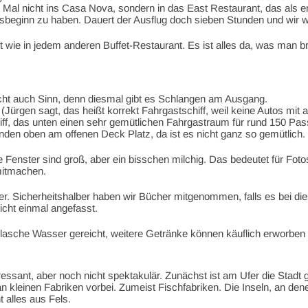
al nicht ins Casa Nova, sondern in das East Restaurant, das als ers
beginn zu haben. Dauert der Ausflug doch sieben Stunden und wir wis
 wie in jedem anderen Buffet-Restaurant. Es ist alles da, was man br
cht auch Sinn, denn diesmal gibt es Schlangen am Ausgang.
(Jürgen sagt, das heißt korrekt Fahrgastschiff, weil keine Autos mit a
hiff, das unten einen sehr gemütlichen Fahrgastraum für rund 150 Pass
den oben am offenen Deck Platz, da ist es nicht ganz so gemütlich. Un
enster sind groß, aber ein bisschen milchig. Das bedeutet für Fotos n
mitmachen.
Ufer. Sicherheitshalber haben wir Bücher mitgenommen, falls es bei die
cht einmal angefasst.
lasche Wasser gereicht, weitere Getränke können käuflich erworben
eressant, aber noch nicht spektakulär. Zunächst ist am Ufer die Stad
n kleinen Fabriken vorbei. Zumeist Fischfabriken. Die Inseln, an dene
 alles aus Fels.