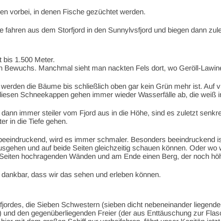
gen vorbei, in denen Fische gezüchtet werden.
fahren aus dem Storfjord in den Sunnylvsfjord und biegen dann zulet
 bis 1.500 Meter.
en Bewuchs. Manchmal sieht man nackten Fels dort, wo Geröll-Lawin
werden die Bäume bis schließlich oben gar kein Grün mehr ist. Auf vi
 diesen Schneekappen gehen immer wieder Wasserfälle ab, die weiß in
dann immer steiler vom Fjord aus in die Höhe, sind es zuletzt senk
er in die Tiefe gehen.
o beeindruckend, wird es immer schmaler. Besonders beeindruckend is
ehen und auf beide Seiten gleichzeitig schauen können. Oder wo wir
n Seiten hochragenden Wänden und am Ende einen Berg, der noch höh
o dankbar, dass wir das sehen und erleben können.
jordes, die Sieben Schwestern (sieben dicht nebeneinander liegende
und den gegenüberliegenden Freier (der aus Enttäuschung zur Flasch