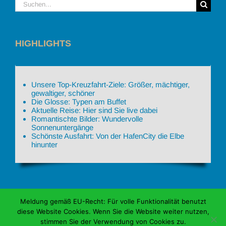
Suche
nach:
HIGHLIGHTS
Unsere Top-Kreuzfahrt-Ziele: Größer, mächtiger,
gewaltiger, schöner
Die Glosse: Typen am Buffet
Aktuelle Reise: Hier sind Sie live dabei
Romantischte Bilder: Wundervolle
Sonnenuntergänge
Schönste Ausfahrt: Von der HafenCity die Elbe
hinunter
Meldung gemäß EU-Recht: Für volle Funktionalität benutzt
diese Website Cookies. Wenn Sie die Website weiter nutzen,
stimmen Sie der Verwendung von Cookies zu.
Copyright Susanne und Wolfgang Schulz | Schulz auf