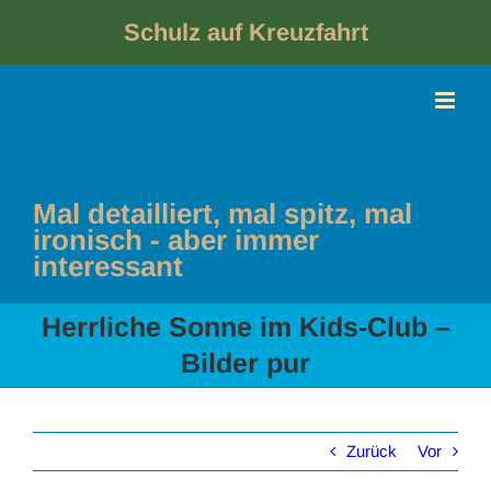
Skip
to
Schulz auf Kreuzfahrt
content
Mal detailliert, mal spitz, mal
ironisch - aber immer
interessant
Herrliche Sonne im Kids-Club –
Bilder pur
Zurück
Vor