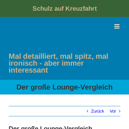
Skip
to
Schulz auf Kreuzfahrt
content
Mal detailliert, mal spitz, mal
ironisch - aber immer
interessant
Der große Lounge-Vergleich
Zurück
Vor
Der große Lounge-Vergleich