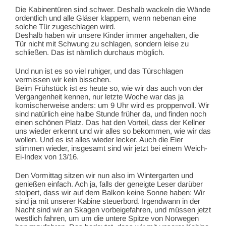
Die Kabinentüren sind schwer. Deshalb wackeln die Wände
ordentlich und alle Gläser klappern, wenn nebenan eine
solche Tür zugeschlagen wird.
Deshalb haben wir unsere Kinder immer angehalten, die
Tür nicht mit Schwung zu schlagen, sondern leise zu
schließen. Das ist nämlich durchaus möglich.
Und nun ist es so viel ruhiger, und das Türschlagen
vermissen wir kein bisschen.
Beim Frühstück ist es heute so, wie wir das auch von der
Vergangenheit kennen, nur letzte Woche war das ja
komischerweise anders: um 9 Uhr wird es proppenvoll. Wir
sind natürlich eine halbe Stunde früher da, und finden noch
einen schönen Platz. Das hat den Vorteil, dass der Kellner
uns wieder erkennt und wir alles so bekommen, wie wir das
wollen. Und es ist alles wieder lecker. Auch die Eier
stimmen wieder, insgesamt sind wir jetzt bei einem Weich-
Ei-Index von 13/16.
Den Vormittag sitzen wir nun also im Wintergarten und
genießen einfach. Ach ja, falls der geneigte Leser darüber
stolpert, dass wir auf dem Balkon keine Sonne haben: Wir
sind ja mit unserer Kabine steuerbord. Irgendwann in der
Nacht sind wir an Skagen vorbeigefahren, und müssen jetzt
westlich fahren, um um die untere Spitze von Norwegen