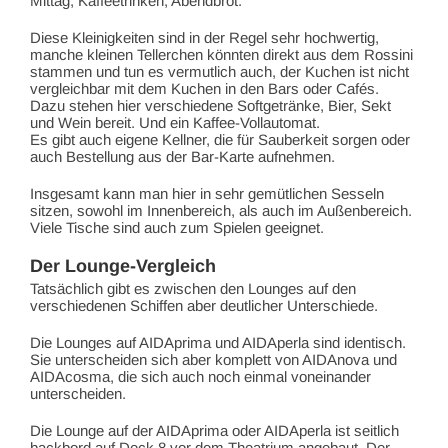
Mittag, Kaffeetrinken, Abendbrot.
Diese Kleinigkeiten sind in der Regel sehr hochwertig,
manche kleinen Tellerchen könnten direkt aus dem Rossini
stammen und tun es vermutlich auch, der Kuchen ist nicht
vergleichbar mit dem Kuchen in den Bars oder Cafés.
Dazu stehen hier verschiedene Softgetränke, Bier, Sekt
und Wein bereit. Und ein Kaffee-Vollautomat.
Es gibt auch eigene Kellner, die für Sauberkeit sorgen oder
auch Bestellung aus der Bar-Karte aufnehmen.
Insgesamt kann man hier in sehr gemütlichen Sesseln
sitzen, sowohl im Innenbereich, als auch im Außenbereich.
Viele Tische sind auch zum Spielen geeignet.
Der Lounge-Vergleich
Tatsächlich gibt es zwischen den Lounges auf den
verschiedenen Schiffen aber deutlicher Unterschiede.
Die Lounges auf AIDAprima und AIDAperla sind identisch.
Sie unterscheiden sich aber komplett von AIDAnova und
AIDAcosma, die sich auch noch einmal voneinander
unterscheiden.
Die Lounge auf der AIDAprima oder AIDAperla ist seitlich
backbord auf Deck 8 vor dem Theatrium angebaut. Der