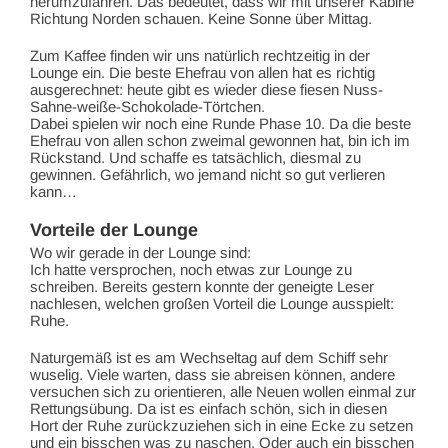
herumzufahren. Das bedeutet, dass wir mit unserer Kabine
Richtung Norden schauen. Keine Sonne über Mittag.
Zum Kaffee finden wir uns natürlich rechtzeitig in der
Lounge ein. Die beste Ehefrau von allen hat es richtig
ausgerechnet: heute gibt es wieder diese fiesen Nuss-
Sahne-weiße-Schokolade-Törtchen.
Dabei spielen wir noch eine Runde Phase 10. Da die beste
Ehefrau von allen schon zweimal gewonnen hat, bin ich im
Rückstand. Und schaffe es tatsächlich, diesmal zu
gewinnen. Gefährlich, wo jemand nicht so gut verlieren
kann…
Vorteile der Lounge
Wo wir gerade in der Lounge sind:
Ich hatte versprochen, noch etwas zur Lounge zu
schreiben. Bereits gestern konnte der geneigte Leser
nachlesen, welchen großen Vorteil die Lounge ausspielt:
Ruhe.
Naturgemäß ist es am Wechseltag auf dem Schiff sehr
wuselig. Viele warten, dass sie abreisen können, andere
versuchen sich zu orientieren, alle Neuen wollen einmal zur
Rettungsübung. Da ist es einfach schön, sich in diesen
Hort der Ruhe zurückzuziehen sich in eine Ecke zu setzen
und ein bisschen was zu naschen. Oder auch ein bisschen