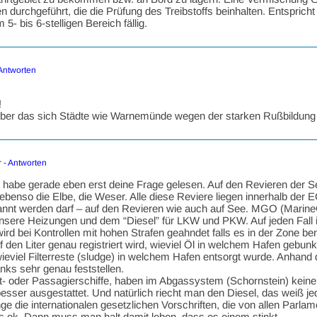
durchgeführt, die die Prüfung des Treibstoffs beinhalten. Entspricht d
5- bis 6-stelligen Bereich fällig.
Antworten
!
, über das sich Städte wie Warnemünde wegen der starken Rußbildun
r
- Antworten
t, habe gerade eben erst deine Frage gelesen. Auf den Revieren der S
ebenso die Elbe, die Weser. Alle diese Reviere liegen innerhalb der 
nt werden darf – auf den Revieren wie auch auf See. MGO (MarineGa
unsere Heizungen und dem “Diesel” für LKW und PKW. Auf jeden Fall i
rd bei Kontrollen mit hohen Strafen geahndet falls es in der Zone ben
 den Liter genau registriert wird, wieviel Öl in welchem Hafen gebu
ieviel Filterreste (sludge) in welchem Hafen entsorgt wurde. Anhand
nks sehr genau feststellen.
cht- oder Passagierschiffe, haben im Abgassystem (Schornstein) kein
besser ausgestattet. Und natürlich riecht man den Diesel, das weiß j
nge die internationalen gesetzlichen Vorschriften, die von allen Parlam
les ok. Dann muss man halt damit leben, dass es einem stinkt.