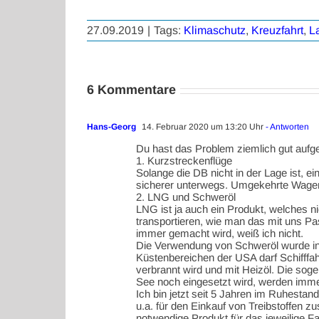
27.09.2019
|
Tags:
Klimaschutz
,
Kreuzfahrt
,
L
6 Kommentare
Hans-Georg
14. Februar 2020 um 13:20 Uhr
- Antworten
Du hast das Problem ziemlich gut aufg
1. Kurzstreckenflüge
Solange die DB nicht in der Lage ist, 
sicherer unterwegs. Umgekehrte Wagenr
2. LNG und Schweröl
LNG ist ja auch ein Produkt, welches n
transportieren, wie man das mit uns Pa
immer gemacht wird, weiß ich nicht.
Die Verwendung von Schweröl wurde in de
Küstenbereichen der USA darf Schifffah
verbrannt wird und mit Heizöl. Die so
See noch eingesetzt wird, werden imme
Ich bin jetzt seit 5 Jahren im Ruhesta
u.a. für den Einkauf von Treibstoffen z
notwendige Produkt für das jeweilige 