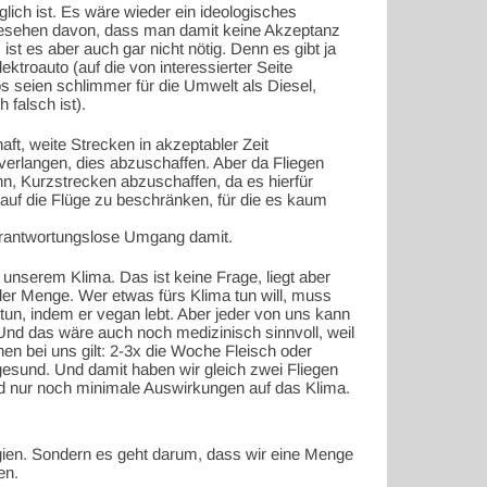
glich ist. Es wäre wieder ein ideologisches
bgesehen davon, dass man damit keine Akzeptanz
ist es aber auch gar nicht nötig. Denn es gibt ja
ktroauto (auf die von interessierter Seite
s seien schlimmer für die Umwelt als Diesel,
h falsch ist).
ft, weite Strecken in akzeptabler Zeit
verlangen, dies abzuschaffen. Aber da Fliegen
nn, Kurzstrecken abzuschaffen, da es hierfür
 auf die Flüge zu beschränken, für die es kaum
erantwortungslose Umgang damit.
nserem Klima. Das ist keine Frage, liegt aber
der Menge. Wer etwas fürs Klima tun will, muss
un, indem er vegan lebt. Aber jeder von uns kann
nd das wäre auch noch medizinisch sinnvoll, weil
en bei uns gilt: 2-3x die Woche Fleisch oder
gesund. Und damit haben wir gleich zwei Fliegen
d nur noch minimale Auswirkungen auf das Klima.
ogien. Sondern es geht darum, dass wir eine Menge
en.