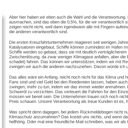
Aber hier haben wir eben auch die Wahl und die Verantwortung
ausmachen, sind das eben die 0,5%, für die wir verantwortlich 
zeigen reicht nicht, weil dann irgendwann alle mit Fingern aufei
die anderen verantwortlich sind.
Die ersten Kreuzfahrtunternehmen reagieren seit wenigen Jahre
Katalysatoren eingebaut, Schiffe können zumindest im Hafen mi
Schiffe werden so gebaut, dass sie mit deutlich verträglicherem
Zwischenlösung, da zwar weniger Klimagase anfallen, aber die
schadet) fahren. Das können wir unterstützen, indem wir mit Ree
zwingen wir auch die anderen nachzuziehen. Davon würde ich 
Das alles wäre ein Anfang, reicht noch nicht für das Klima und hi
Fans sind und viel Geld bei den Reedereien lassen, haben auc
zwingen, mehr zu tun, indem wir das immer wieder anmahnen. Es 
Schweröl zu verzichten. Das verteuert die Fahrten für den Einz
müssen wir bereit sein. Die Unternehmen trauen sich noch nicht
Preis schauen. Unsere Verantwortung als treue Kunden ist es, 
Was spricht denn dagegen, bei jedem Rückmeldebogen nicht nur 
Klimaschutz anzumahnen? Das kostet uns nichts, und wenn d
hellhörig. Oder mal eine freundliche Mail schreiben, was wir als