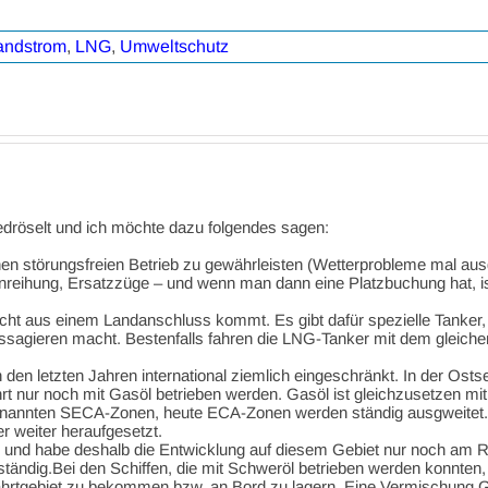
andstrom
,
LNG
,
Umweltschutz
edröselt und ich möchte dazu folgendes sagen:
einen störungsfreien Betrieb zu gewährleisten (Wetterprobleme mal 
eihung, Ersatzzüge – und wenn man dann eine Platzbuchung hat, ist d
icht aus einem Landanschluss kommt. Es gibt dafür spezielle Tanker
ssagieren macht. Bestenfalls fahren die LNG-Tanker mit dem gleiche
n letzten Jahren international ziemlich eingeschränkt. In der Ostsee
rt nur noch mit Gasöl betrieben werden. Gasöl ist gleichzusetzen m
genannten SECA-Zonen, heute ECA-Zonen werden ständig ausgweitet.
r weiter heraufgesetzt.
nd und habe deshalb die Entwicklung auf diesem Gebiet nur noch am R
uständig.Bei den Schiffen, die mit Schweröl betrieben werden konnten
Fahrtgebiet zu bekommen bzw. an Bord zu lagern. Eine Vermischung G