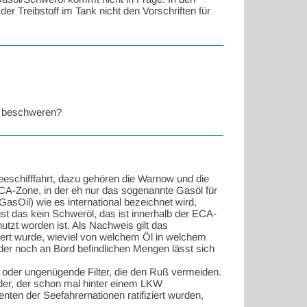
er Treibstoff im Tank nicht den Vorschriften für
g beschweren?
eeschifffahrt, dazu gehören die Warnow und die
ECA-Zone, in der eh nur das sogenannte Gasöl für
sOil) wie es international bezeichnet wird,
st das kein Schweröl, das ist innerhalb der ECA-
utzt worden ist. Als Nachweis gilt das
nkert wurde, wieviel von welchem Öl in welchem
 der noch an Bord befindlichen Mengen lässt sich
e oder ungenügende Filter, die den Ruß vermeiden.
eder, der schon mal hinter einem LKW
enten der Seefahrernationen ratifiziert wurden,