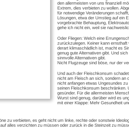
den allermeisten von uns finanziell mö
Extrem, dies verbieten zu wollen. A
für notwendige Veränderungen schafft, 
Lösungen, etwa der Umstieg auf ein Ele
vorgebrachte Behauptung, Elektroauto
gehe ich nicht ein, weil sie nachweislic
Oder Fliegen: Welch eine Errungenscha
zurückzulegen. Keiner kann ernsthaft 
derart klimaschädlich ist, macht es Si
genug gute Alternativen gibt. Und sich
sinnvolle Alternativen gibt.
Nicht Flugzeuge sind böse, nur der v
Und auch der Fleischkonsum schadet u
nicht am Fleisch an sich, sondern an 
nicht anfangen etwas Ungesundes zu t
seinen Fleischkonsum beschränken. U
gesünder. Für die allermeisten Mensch
Wurst sind genug, darüber wird es un
mit einer Klappe: Mehr Gesundheit un
öne zu verbieten, es geht nicht um linke, rechte oder sonstwie Ideol
uf alles verzichten zu müssen oder zurück in die Steinzeit zu müss