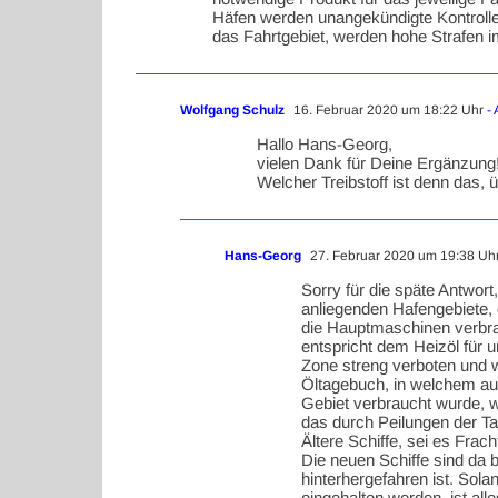
Häfen werden unangekündigte Kontrollen 
das Fahrtgebiet, werden hohe Strafen im 
Wolfgang Schulz
16. Februar 2020 um 18:22 Uhr
- 
Hallo Hans-Georg,
vielen Dank für Deine Ergänzung
Welcher Treibstoff ist denn das
Hans-Georg
27. Februar 2020 um 19:38 Uh
Sorry für die späte Antwor
anliegenden Hafengebiete, 
die Hauptmaschinen verbran
entspricht dem Heizöl für 
Zone streng verboten und wi
Öltagebuch, in welchem auf
Gebiet verbraucht wurde, w
das durch Peilungen der Ta
Ältere Schiffe, sei es Fra
Die neuen Schiffe sind da 
hinterhergefahren ist. Sola
eingehalten werden, ist al