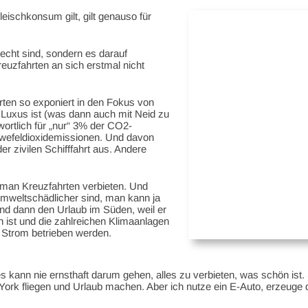
eischkonsum gilt, gilt genauso für
echt sind, sondern es darauf
uzfahrten an sich erstmal nicht
rten so exponiert in den Fokus von
 Luxus ist (was dann auch mit Neid zu
twortlich für „nur“ 3% der CO2-
wefeldioxidemissionen. Und davon
r zivilen Schifffahrt aus. Andere
man Kreuzfahrten verbieten. Und
umweltschädlicher sind, man kann ja
nd dann den Urlaub im Süden, weil er
n ist und die zahlreichen Klimaanlagen
 Strom betrieben werden.
 kann nie ernsthaft darum gehen, alles zu verbieten, was schön ist
 York fliegen und Urlaub machen. Aber ich nutze ein E-Auto, erzeu