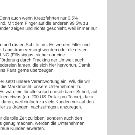
. Denn auch wenn Kreuzfahrten nur 0,5%
sind. Mit dem Finger auf die anderen 99,5% zu
nander zeigen und nichts geschieht, weil immer nur
n und rüsten Schiffe um. Es werden Filter und
t Landstrom versorgt werden oder die ersten
 LNG (Flüssiggas, sicher nur eine
 Förderung durch Fracking der Umwelt auch
dereien fahren, die sich hier hervortun. Damit
uns Fans gerne überzeugen.
er setzt unsere Verantwortung ein. Wir, die wir
h die Marktmacht, unsere Unternehmen zu
wäre ein für alle sofort umsetzbarer Schritt, auf
elnen etwas (ca. 200 US-Dollar pro Tonne), dazu
 daran, weil einfach zu viele Kunden nur auf den
hier zu drängen, nachzufragen, anzuregen.
die tolle Zeit zu loben, sondern auch den
as genug machen, werden die Unternehmen
 treue Kunden erwarten.