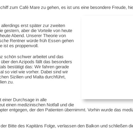
s Schiff zum Café Mare zu gehen, es ist uns eine besondere Freude,
llerdings erst später zur zweiten
 gestern, aber die Vorteile von heute
heute Abend. Unserer Theorie von
utsche Rentner würde früh Essen gehen
e ist es proppenvoll.
anz schön schwer arbeitet und das
t über den Azipods fällt das besonders
tals bestätigt das: Wir fahren gerade
 so viel wie vorher. Dabei sind wir
chen Sizilien und Malta durchführt,
ien zu.
t einer Durchsage in alle
t einen medizinischen Notfall und die
opter entgegen, der den Patienten übernimmt. Vorhin wurde das mediz
 der Bitte des Kapitäns Folge, verlassen den Balkon und schließen d