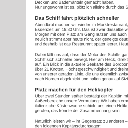
Decken und Bademänteln gemacht haben.
Nur ungewohnt ist es, plötzlich alleine durch da
Das Schiff fährt plötzlich schneller
Abendbrot machen wir wieder im Marktrestaurant, a
Essenzeit um 19:30 Uhr. Das ist zwar dasselbe wie
Morgen mit dem Platz am Gang nutzen uns auch 
neulich stimmt aber heute nicht, der geneigte de
und deshalb ist das Restaurant später leerer. Heut
Dabei fällt uns auf, dass der Motor des Schiffs g
Schiff sich schneller bewegt. Hier am Heck, direk
auf. Ein Blick in die aktuelle Seekarte des Bordpor
über 21 Knoten, Höchstgeschwindigkeit und dreimal
von unserer geraden Linie, die uns eigentlich zwis
nach Norden abgeknickt und halten genau auf Sizil
Platz machen für den Helikopter
Über zwei Stunden später bestätigt der Kapitän mi
Außenbereiche unsere Vermutung: Wir haben erneu
italienische Küstenwache schickt uns einen Helik
gerufen, das könnte der Zusammenhang sein.
Natürlich leisten wir – im Gegensatz zu anderen –
den folgenden Kapitänsdurchsagen: