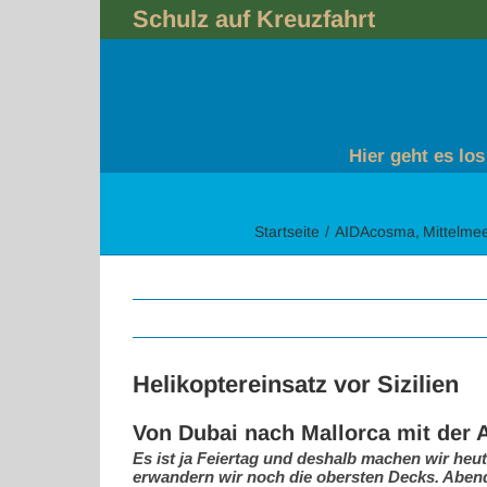
Skip
Schulz auf Kreuzfahrt
to
content
Hier geht es los
Startseite
AIDAcosma
Mittelmee
Helikoptereinsatz vor Sizilien
Von Dubai nach Mallorca mit der 
Es ist ja Feiertag und deshalb machen wir heu
erwandern wir noch die obersten Decks. Abends