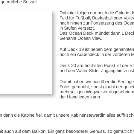
 gemütliche Sessel.
Dahinter folgen nur noch die Galerie
Feld für Fußball, Basketball oder Vol
nach hinten zur Fortsetzung des Ocea
in Stufen versetzt.
Das Ocean Deck mündet dann 1 Deck h
Genannt Ocean View.
Auf Deck 19 ist neben dem genannte
noch ein Außendeck in der vorderen Mi
Deck 20 am höchsten Punkt ist der St
und den Water Slide. Zugang hierzu i
Damit haben wir nun über die Seetage 
Fotos gemacht, sonst glaubt der gene
mehrseitigen Wegweiser abgeschrieben,
der Hand legen kann.
 dann die Kabine frei, damit unsere Kabinenstewardin alles auffrisc
t auch auf dem Balkon. Ein ganz besonderer Genuss, so gemütlich wi