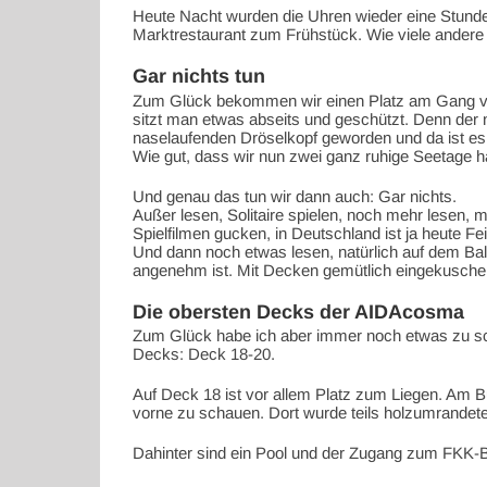
Heute Nacht wurden die Uhren wieder eine Stunde z
Marktrestaurant zum Frühstück. Wie viele andere
Gar nichts tun
Zum Glück bekommen wir einen Platz am Gang vo
sitzt man etwas abseits und geschützt. Denn der 
naselaufenden Dröselkopf geworden und da ist es 
Wie gut, dass wir nun zwei ganz ruhige Seetage 
Und genau das tun wir dann auch: Gar nichts.
Außer lesen, Solitaire spielen, noch mehr lesen,
Spielfilmen gucken, in Deutschland ist ja heute Fei
Und dann noch etwas lesen, natürlich auf dem Balk
angenehm ist. Mit Decken gemütlich eingekuschel
Die obersten Decks der AIDAcosma
Zum Glück habe ich aber immer noch etwas zu sch
Decks: Deck 18-20.
Auf Deck 18 ist vor allem Platz zum Liegen. Am Bu
vorne zu schauen. Dort wurde teils holzumrandet
Dahinter sind ein Pool und der Zugang zum FKK-B